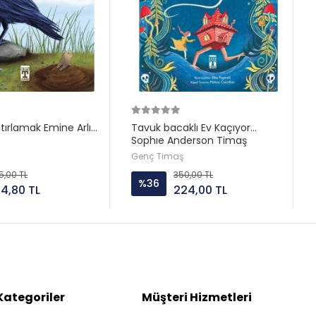
ırlamak Emine Arlı
Tavuk bacaklı Ev Kaçıyor
Sophıe Anderson Timaş
Genç Timaş
5,00 TL
350,00 TL
%36
24,80 TL
224,00 TL
Kategoriler
Müşteri Hizmetleri