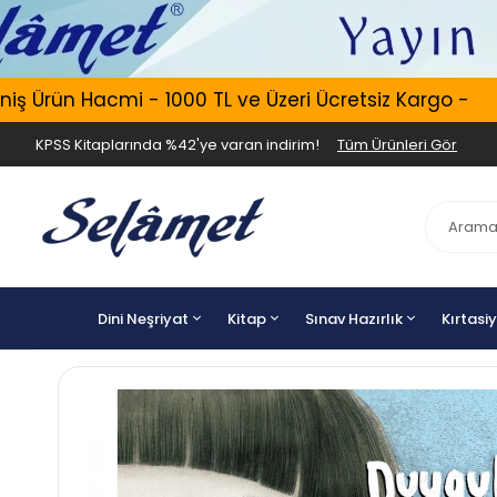
rün Hacmi - 1000 TL ve Üzeri Ücretsiz Kargo -
E
KPSS Kitaplarında %42'ye varan indirim!
Tüm Ürünleri Gör
Dini Neşriyat
Kitap
Sınav Hazırlık
Kırtasi