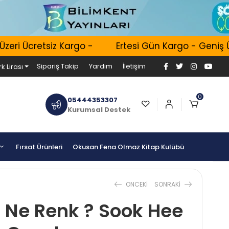
 Ücretsiz Kargo -
Ertesi Gün Kargo - Geniş Ürün 
Sipariş Takip
Yardım
İletişim
k Lirası
0
05444353307
Kurumsal Destek
Fırsat Ürünleri
Okusan Fena Olmaz Kitap Kulübü
ONCEKI
SONRAKI
 Ne Renk ? Sook Hee