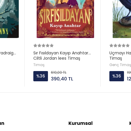
adraig
Sır Fısıldayan Kayıp Anahtar
Uçmayı Hat
Ciltli Jordan lees Timaş
Timaş
Timaş
Genç Timaş
610,00 TL
19
%36
%36
390,40 TL
1
ın
Kurumsal