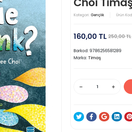
Choi Tima
Kategori:
Gençlik
Ürün Kod
160,00 TL
250,00 TL
Barkod:
9786256581289
Marka:
Timaş