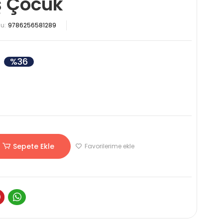
ş Çocuk
u:
9786256581289
%36
Sepete Ekle
Favorilerime ekle