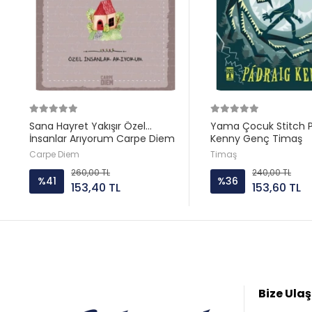
Sana Hayret Yakışır Özel
Yama Çocuk Stitch P
İnsanlar Arıyorum Carpe Diem
Kenny Genç Timaş
Carpe Diem
Timaş
260,00 TL
240,00 TL
%41
%36
153,40 TL
153,60 TL
Bize Ulaş