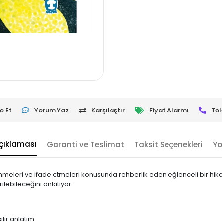
e Et
Yorum Yaz
Karşılaştır
Fiyat Alarmı
Tel
çıklaması
Garanti ve Teslimat
Taksit Seçenekleri
Yo
nmeleri ve ifade etmeleri konusunda rehberlik eden eğlenceli bir hikay
rilebileceğini anlatıyor.
lır anlatım