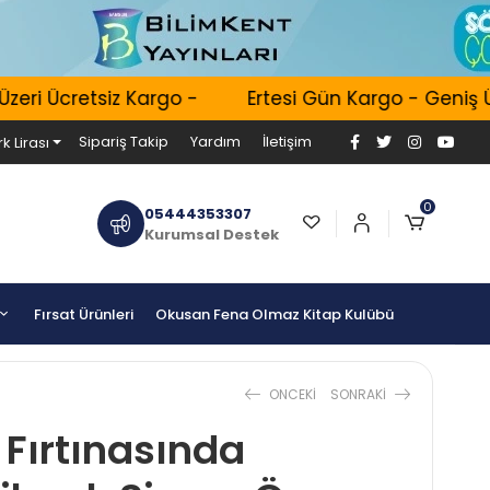
i Ücretsiz Kargo -
Ertesi Gün Kargo - Geniş Ürün
Sipariş Takip
Yardım
İletişim
k Lirası
0
05444353307
Kurumsal Destek
Fırsat Ürünleri
Okusan Fena Olmaz Kitap Kulübü
ONCEKI
SONRAKI
 Fırtınasında