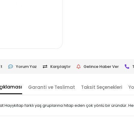
Et
Yorum Yaz
Karşılaştır
Gelince Haber Ver
çıklaması
Garanti ve Teslimat
Taksit Seçenekleri
Yo
Hayykitap farklı yaş gruplarına hitap eden çok yönlü bir üründür. Hem 