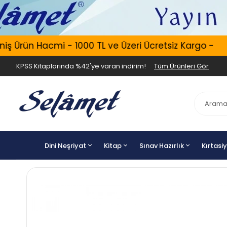
Ürün Hacmi - 1000 TL ve Üzeri Ücretsiz Kargo -
KPSS Kitaplarında %42'ye varan indirim!
Tüm Ürünleri Gör
Dini Neşriyat
Kitap
Sınav Hazırlık
Kırtasi