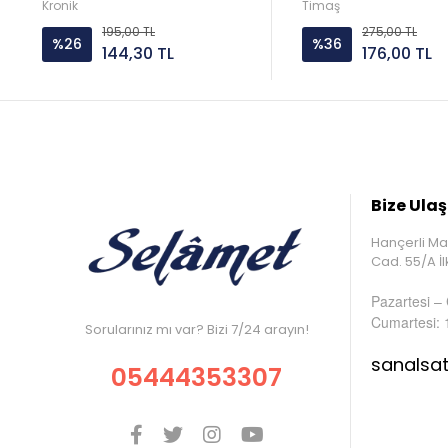
Marcus Weeks Kronik
Kronik
Timaş
195,00 TL
275,00 TL
%26
%36
144,30 TL
176,00 TL
Bize Ulaş
Hançerli Ma
Cad. 55/A 
Pazartesi –
Cumartesi: 
Sorularınız mı var? Bizi 7/24 arayın!
sanalsa
05444353307