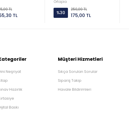
nik
Karaismailoğlu
Ortapia
5,00 TL
250,00 TL
%30
55,30 TL
175,00 TL
Kategoriler
Müşteri Hizmetleri
ini Neşriyat
Sıkça Sorulan Sorular
Kitap
Sipariş Takip
ınav Hazırlık
Havale Bildirimleri
ırtasiye
ijital Baskı