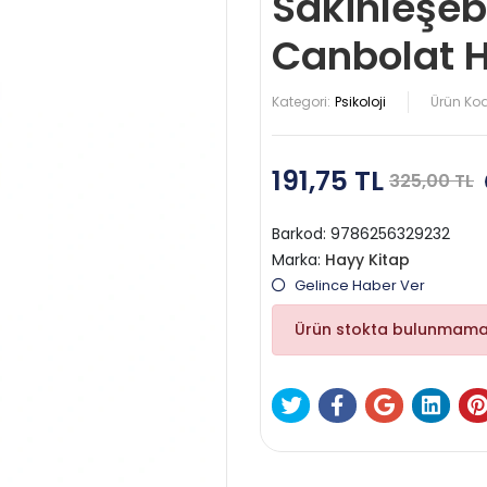
Sakinleşe
Canbolat 
Kategori:
Psikoloji
Ürün Ko
191,75 TL
325,00 TL
Barkod:
9786256329232
Marka:
Hayy Kitap
Gelince Haber Ver
Ürün stokta bulunmama