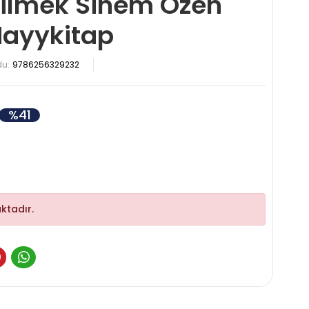
bilmek Sinem Özen
Hayykitap
du:
9786256329232
%41
ktadır.