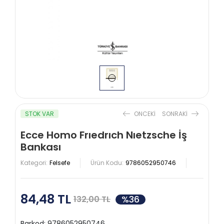
STOK VAR
ONCEKI
SONRAKI
Ecce Homo Frıedrıch Nıetzsche İş
Bankası
Kategori:
Felsefe
Ürün Kodu:
9786052950746
84,48 TL
%36
132,00 TL
Barkod:
9786052950746