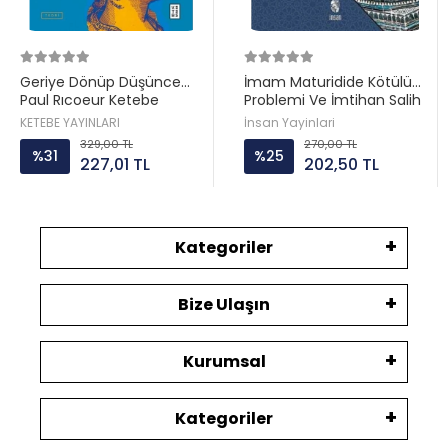
Geriye Dönüp Düşünce
İmam Maturidide Kötülük
Paul Rıcoeur Ketebe
Problemi Ve İmtihan Salih
Aydın İnsan
KETEBE YAYINLARI
İnsan Yayinlari
329,00 TL
270,00 TL
%31
%25
227,01 TL
202,50 TL
Kategoriler
Bize Ulaşın
Kurumsal
Kategoriler