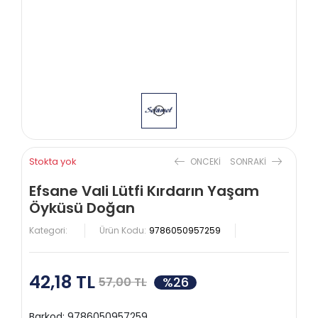
Stokta yok
ONCEKI
SONRAKI
Efsane Vali Lütfi Kırdarın Yaşam
Öyküsü Doğan
Kategori:
Ürün Kodu:
9786050957259
42,18 TL
%26
57,00 TL
Barkod:
9786050957259