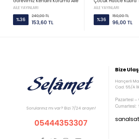
Görevimiz Kendini Koruma Aile
Çocuk Hatice Kübra 
ayın
Aile yayın
AİLE YAYINLARI
AİLE YAYINLARI
240,00 TL
150,00 TL
%36
%36
153,60 TL
96,00 TL
Bize Ulaş
Hançerli Ma
Cad. 55/A 
Pazartesi –
Cumartesi: 
Sorularınız mı var? Bizi 7/24 arayın!
sanalsa
05444353307