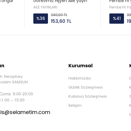
Tongar
Görevimiz Hijyen Aile yayın
Pembe Fil 
AİLE YAYINLARI
Pembe Fil Y
240,00 TL
33
%36
%41
153,60 TL
1
ın
Kurumsal
h. Necipbey
Hakkımızda
D
İlkadım SAMSUN
Gizlilik Sözleşmesi
 Cuma: 9:00-20:00
Kullanıcı Sözleşmesi
S
11:00 – 15:00
İletişim
K
tis@selametim.com
D