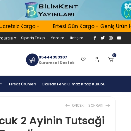
etsiz Kargo -
Ertesi Gün Kargo - Geniş Ürün Hacm
Sipariş Takip
Yardım
İletişim
k Lirası
0
05444353307
Kurumsal Destek
Fırsat Ürünleri
Okusan Fena Olmaz Kitap Kulübü
ONCEKI
SONRAKI
cuk 2 Ayinin Tutsaği