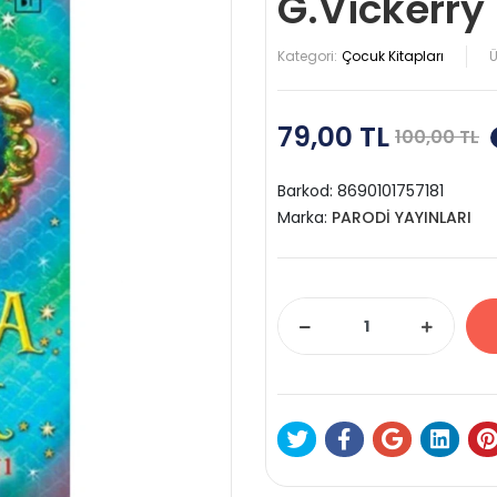
G.Vickerry
Kategori:
Çocuk Kitapları
Ü
79,00 TL
100,00 TL
Barkod:
8690101757181
Marka:
PARODİ YAYINLARI