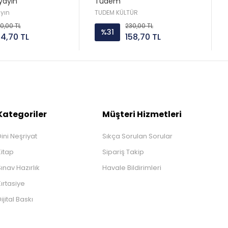
yayın
Tudem
ayın
TUDEM KÜLTÜR
0,00 TL
230,00 TL
%31
94,70 TL
158,70 TL
Kategoriler
Müşteri Hizmetleri
ini Neşriyat
Sıkça Sorulan Sorular
Kitap
Sipariş Takip
ınav Hazırlık
Havale Bildirimleri
ırtasiye
ijital Baskı