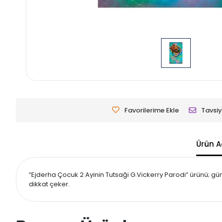
Favorilerime Ekle
Tavsiy
Ürün A
“Ejderha Çocuk 2 Ayinin Tutsaği G.Vickerry Parodi” ürünü; gün
dikkat çeker.