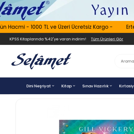
Hacmi - 1000 TL ve Üzeri Ücretsiz Kargo -
Ertesi
KPSS Kitaplarında %42'ye varan indirim!
Tüm Ürünleri Gör
Dini Neşriyat
Kitap
Sınav Hazırlık
Kırtasi