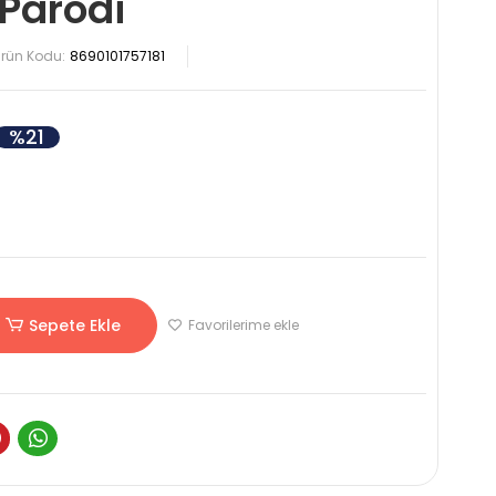
 Parodi
rün Kodu:
8690101757181
%21
Sepete Ekle
Favorilerime ekle