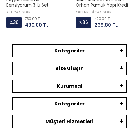
Benziyorum 3 lü Set
Orhan Pamuk Yapı Kredi
Hatice Kübra Tongar Aile
AİLE YAYINLARI
YAPI KREDİ YAYINLARI
Yayın
750,00 TL
420,00 TL
%36
%36
480,00 TL
268,80 TL
Kategoriler
Bize Ulaşın
Kurumsal
Kategoriler
Müşteri Hizmetleri