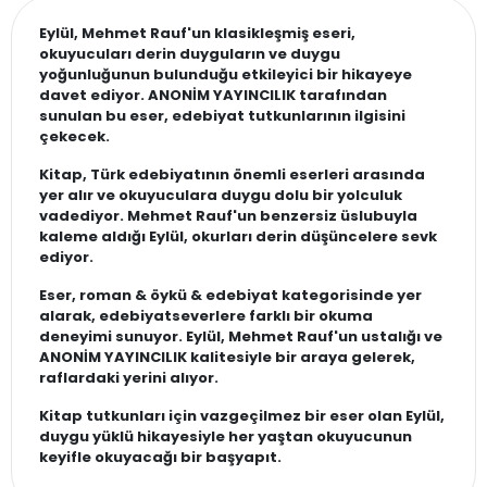
Eylül, Mehmet Rauf'un klasikleşmiş eseri,
okuyucuları derin duyguların ve duygu
yoğunluğunun bulunduğu etkileyici bir hikayeye
davet ediyor. ANONİM YAYINCILIK tarafından
sunulan bu eser, edebiyat tutkunlarının ilgisini
çekecek.
Kitap, Türk edebiyatının önemli eserleri arasında
yer alır ve okuyuculara duygu dolu bir yolculuk
vadediyor. Mehmet Rauf'un benzersiz üslubuyla
kaleme aldığı Eylül, okurları derin düşüncelere sevk
ediyor.
Eser, roman & öykü & edebiyat kategorisinde yer
alarak, edebiyatseverlere farklı bir okuma
deneyimi sunuyor. Eylül, Mehmet Rauf'un ustalığı ve
ANONİM YAYINCILIK kalitesiyle bir araya gelerek,
raflardaki yerini alıyor.
Kitap tutkunları için vazgeçilmez bir eser olan Eylül,
duygu yüklü hikayesiyle her yaştan okuyucunun
keyifle okuyacağı bir başyapıt.