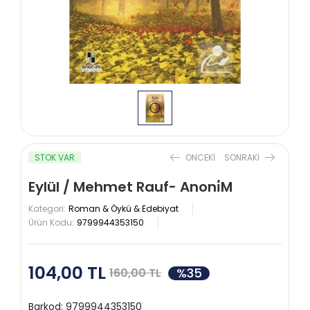
STOK VAR
ONCEKI
SONRAKI
Eylül / Mehmet Rauf- Anoni̇M
Kategori:
Roman & Öykü & Edebiyat
Ürün Kodu:
9799944353150
104,00 TL
%35
160,00 TL
Barkod:
9799944353150