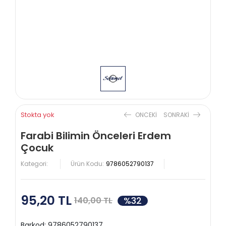
Stokta yok
ONCEKI
SONRAKI
Farabi Bilimin Önceleri Erdem
Çocuk
Kategori:
Ürün Kodu:
9786052790137
95,20 TL
%32
140,00 TL
Barkod:
9786052790137