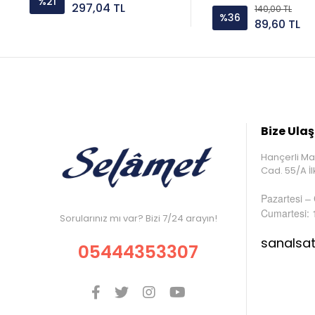
%21
297,04 TL
140,00 TL
%36
89,60 TL
Bize Ulaş
Hançerli Ma
Cad. 55/A 
Pazartesi –
Cumartesi: 
Sorularınız mı var? Bizi 7/24 arayın!
sanalsa
05444353307