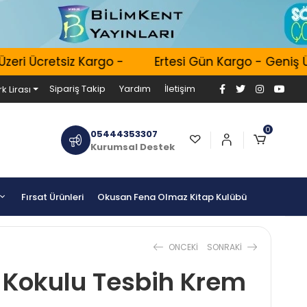
ri Ücretsiz Kargo -
Ertesi Gün Kargo - Geniş Ürü
Sipariş Takip
Yardım
İletişim
k Lirası
0
05444353307
Kurumsal Destek
Fırsat Ürünleri
Okusan Fena Olmaz Kitap Kulübü
ONCEKI
SONRAKI
 Kokulu Tesbih Krem