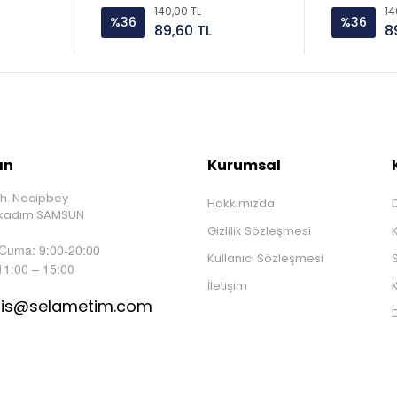
140,00 TL
14
%36
%36
89,60 TL
8
ın
Kurumsal
h. Necipbey
Hakkımızda
D
İlkadım SAMSUN
Gizlilik Sözleşmesi
 Cuma: 9:00-20:00
Kullanıcı Sözleşmesi
S
11:00 – 15:00
İletişim
K
tis@selametim.com
D