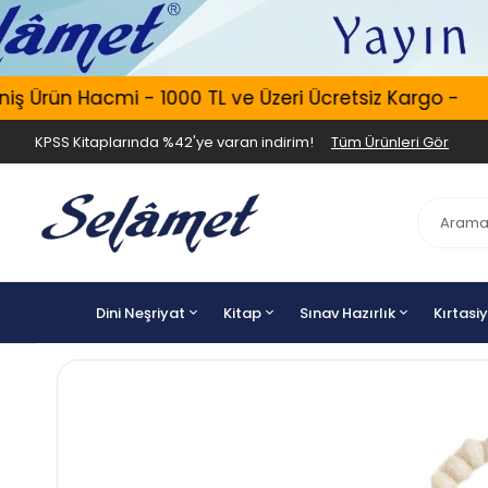
 Ürün Hacmi - 1000 TL ve Üzeri Ücretsiz Kargo -
KPSS Kitaplarında %42'ye varan indirim!
Tüm Ürünleri Gör
Dini Neşriyat
Kitap
Sınav Hazırlık
Kırtasi