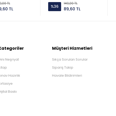
0,00 TL
140,00 TL
%36
9,60 TL
89,60 TL
Kategoriler
Müşteri Hizmetleri
ini Neşriyat
Sıkça Sorulan Sorular
Kitap
Sipariş Takip
ınav Hazırlık
Havale Bildirimleri
ırtasiye
ijital Baskı