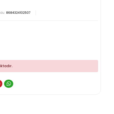
odu:
8684324102507
ktadır.