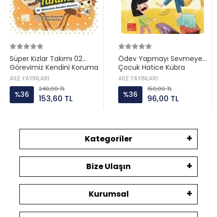
Süper Kızlar Takımı 02
Ödev Yapmayı Sevmeyen
Görevimiz Kendini Koruma
Çocuk Hatice Kübra
Aile ayın
Tongar Aile yayın
AİLE YAYINLARI
AİLE YAYINLARI
240,00 TL
150,00 TL
%36
%36
153,60 TL
96,00 TL
Kategoriler
Bize Ulaşın
Kurumsal