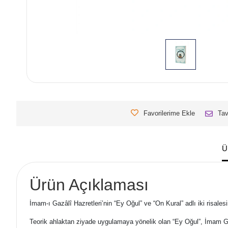
Favorilerime Ekle
Tav
Ü
Ürün Açıklaması
İmam-ı Gazâlî Hazretleri’nin “Ey Oğul” ve “On Kural” adlı iki risales
Teorik ahlaktan ziyade uygulamaya yönelik olan “Ey Oğul”, İmam Gazâ