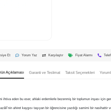
siye Et
Yorum Yaz
Karşılaştır
Fiyat Alarmı
Telef
rün Açıklaması
Garanti ve Teslimat
Taksit Seçenekleri
Yoruml
ini ihtiva eden bu eser, ahlaki erdemlerle bezenmiş bir toplumun inşası için ger
lî’nin ahiret kaygısı taşıyan bir öğrencisine yazdığı samimi bir nasihattir v