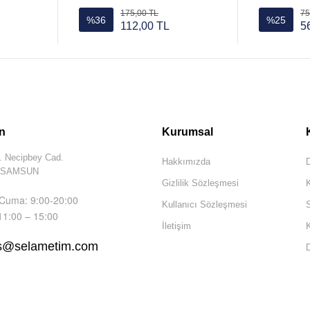
175,00 TL
75
%36
%25
112,00 TL
5
n
Kurumsal
. Necipbey Cad.
Hakkımızda
D
m SAMSUN
Gizlilik Sözleşmesi
K
 Cuma: 9:00-20:00
Kullanıcı Sözleşmesi
S
11:00 – 15:00
İletişim
K
is@selametim.com
D