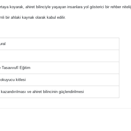
aya koyarak, ahiret bilinciyle yaşayan insanlara yol gösterici bir rehber niteli
i bir ahlaki kaynak olarak kabul edilir.
ural
e Tasavvufî Eğitim
okuyucu kitlesi
 kazandırılması ve ahiret bilincinin güçlendirilmesi