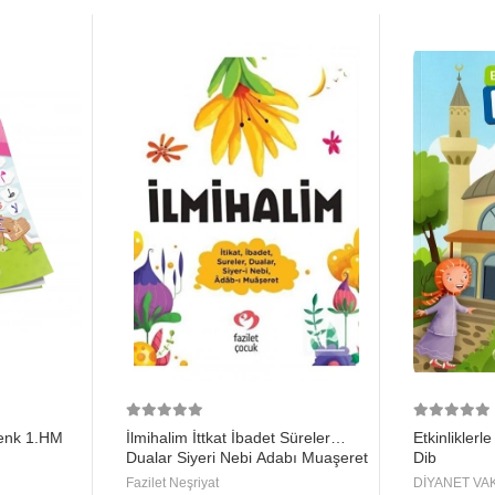
enk 1.HM
İlmihalim İttkat İbadet Süreler
Etkinlikler
Dualar Siyeri Nebi Adabı Muaşeret
Dib
Fazilet Çocuk
Fazilet Neşriyat
DİYANET VAK