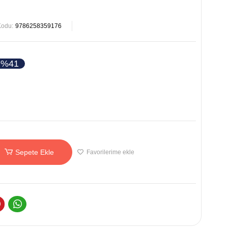
Kodu:
9786258359176
%41
Sepete Ekle
Favorilerime ekle