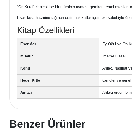
“On Kural” risalesi ise bir müminin uyması gereken temel esasları ort
Eser, kısa hacmine rağmen derin hakikatler içermesi sebebiyle öneml
Kitap Özellikleri
Eser Adı
Ey Oğul ve On K
Müellif
İmam-ı Gazâlî
Konu
Ahlak, Nasihat v
Hedef Kitle
Gençler ve genel 
Amacı
Ahlaki erdemlerin
Benzer Ürünler