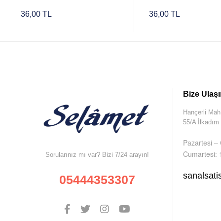
36,00 TL
36,00 TL
Bize Ulaşı
Hançerli Mah
55/A İlkadı
Pazartesi –
Cumartesi: 
Sorularınız mı var? Bizi 7/24 arayın!
sanalsat
05444353307