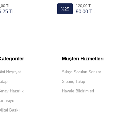
,00 TL
120,00 TL
%25
6,25 TL
90,00 TL
Kategoriler
Müşteri Hizmetleri
ini Neşriyat
Sıkça Sorulan Sorular
itap
Sipariş Takip
ınav Hazırlık
Havale Bildirimleri
ırtasiye
ijital Baskı