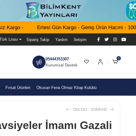
 Kargo -
Ertesi Gün Kargo - Geniş Ürün Hacmi - 1000 T
Türk Lirası
Sipariş Takip
Yardım
İletişim
0
05444353307
Kurumsal Destek
Fırsat Ürünleri
Okusan Fena Olmaz Kitap Kulübü
ONCEKI
SONRAKI
vsiyeler İmamı Gazali