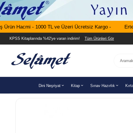
Ürün Hacmi - 1000 TL ve Üzeri Ücretsiz Kargo -
Ertesi
KPSS Kitaplarında %42'ye varan indirim!
Tüm Ürünleri Gör
Dini Neşriyat
Kitap
Sınav Hazırlık
Kırt