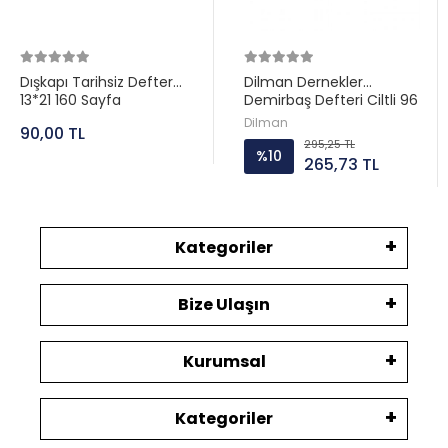
Dışkapı Tarihsiz Defter
Dilman Dernekler
13*21 160 Sayfa
Demirbaş Defteri Ciltli 96
Yp
Dilman
90,00 TL
295,25 TL
%10
265,73 TL
Kategoriler
Bize Ulaşın
Kurumsal
Kategoriler