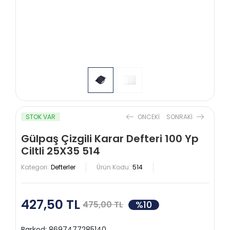
STOK VAR
ONCEKI
SONRAKI
Gülpaş Çizgili Karar Defteri 100 Yp
Ciltli 25X35 514
Kategori:
Defterler
Ürün Kodu:
514
427,50 TL
%10
475,00 TL
Barkod:
8697477285140