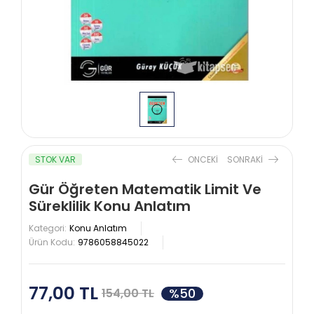
STOK VAR
ONCEKI
SONRAKI
Gür Öğreten Matematik Limit Ve
Süreklilik Konu Anlatım
Kategori:
Konu Anlatım
Ürün Kodu:
9786058845022
77,00 TL
%50
154,00 TL