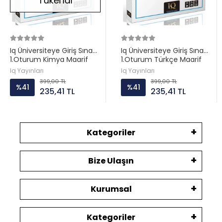
Tükendi
Iq Üniversiteye Giriş Sınavı
Iq Üniversiteye Giriş Sınavı
1.Oturum Kimya Maarif
1.Oturum Türkçe Maarif
Eğitim Serisi
Eğitim Serisi
Iq Yayınları
Iq Yayınları
399,00 TL
399,00 TL
%41
%41
235,41 TL
235,41 TL
Kategoriler
Bize Ulaşın
Kurumsal
Kategoriler