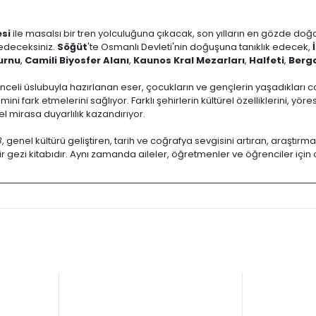
si
ile masalsı bir tren yolculuğuna çıkacak, son yılların en gözde doğ
t edeceksiniz.
Söğüt
'te Osmanlı Devleti'nin doğuşuna tanıklık edecek,
urnu
,
Camili Biyosfer Alanı
,
Kaunos Kral Mezarları
,
Halfeti
,
Berg
enceli üslubuyla hazırlanan eser, çocukların ve gençlerin yaşadıkları c
i fark etmelerini sağlıyor. Farklı şehirlerin kültürel özelliklerini, yöres
rel mirasa duyarlılık kazandırıyor.
3
, genel kültürü geliştiren, tarih ve coğrafya sevgisini artıran, araştı
 gezi kitabıdır. Aynı zamanda aileler, öğretmenler ve öğrenciler için ok