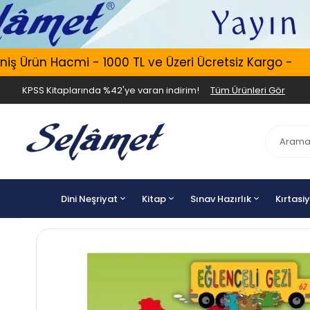
Ürün Hacmi - 1000 TL ve Üzeri Ücretsiz Kargo -
E
KPSS Kitaplarında %42'ye varan indirim!
Tüm Ürünleri Gör
Dini Neşriyat
Kitap
Sınav Hazırlık
Kırtasi