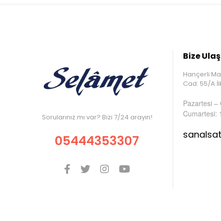
Bize Ulaş
Hançerli Ma
Cad. 55/A 
Pazartesi –
Cumartesi: 
Sorularınız mı var? Bizi 7/24 arayın!
sanalsa
05444353307