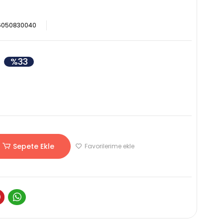
6050830040
%33
Sepete Ekle
Favorilerime ekle