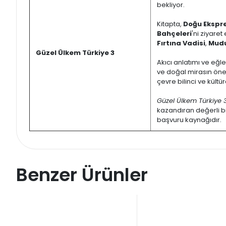
bekliyor.
Kitapta,
Doğu Ekspre
Bahçeleri
'ni ziyare
Fırtına Vadisi
,
Mud
Güzel Ülkem Türkiye 3
Akıcı anlatımı ve eğl
ve doğal mirasın önemin
çevre bilinci ve kültü
Güzel Ülkem Türkiye 
kazandıran değerli bir
başvuru kaynağıdır.
Benzer Ürünler