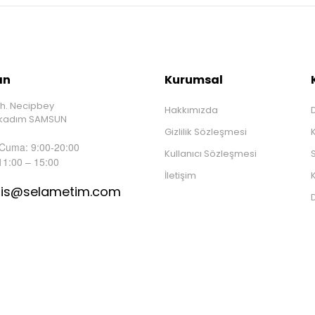
ın
Kurumsal
h. Necipbey
Hakkımızda
D
İlkadım SAMSUN
Gizlilik Sözleşmesi
 Cuma: 9:00-20:00
Kullanıcı Sözleşmesi
S
11:00 – 15:00
İletişim
K
tis@selametim.com
D