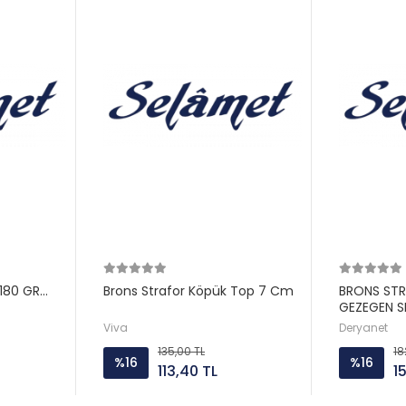
180 GR
Brons Strafor Köpük Top 7 Cm
BRONS ST
GEZEGEN S
Viva
Deryanet
135,00 TL
18
%16
%16
113,40 TL
1