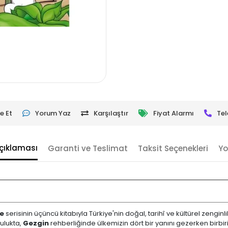
e Et
Yorum Yaz
Karşılaştır
Fiyat Alarmı
Tel
çıklaması
Garanti ve Teslimat
Taksit Seçenekleri
Yo
ye
serisinin üçüncü kitabıyla Türkiye'nin doğal, tarihî ve kültürel zenginl
ulukta,
Gezgin
rehberliğinde ülkemizin dört bir yanını gezerken birbir