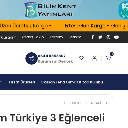
i Ücretsiz Kargo -
Ertesi Gün Kargo - Geniş Ürün
Sipariş Takip
Yardım
İletişim
k Lirası
0
05444353307
Kurumsal Destek
Fırsat Ürünleri
Okusan Fena Olmaz Kitap Kulübü
ONCEKI
SONRAKI
m Türkiye 3 Eğlenceli