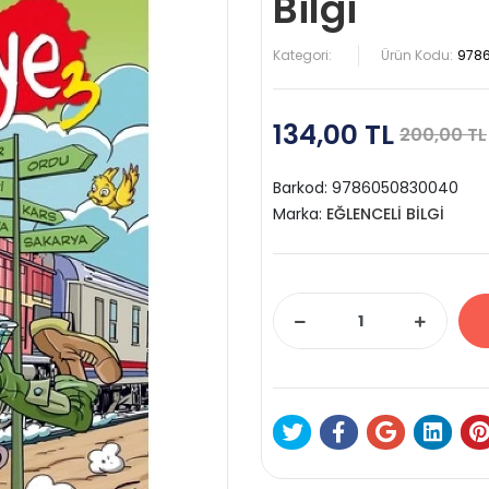
Bilgi
Kategori:
Ürün Kodu:
978
134,00 TL
200,00 TL
Barkod:
9786050830040
Marka:
EĞLENCELİ BİLGİ