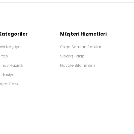
Kategoriler
Müşteri Hizmetleri
ini Neşriyat
Sıkça Sorulan Sorular
Kitap
Sipariş Takip
ınav Hazırlık
Havale Bildirimleri
ırtasiye
ijital Baskı