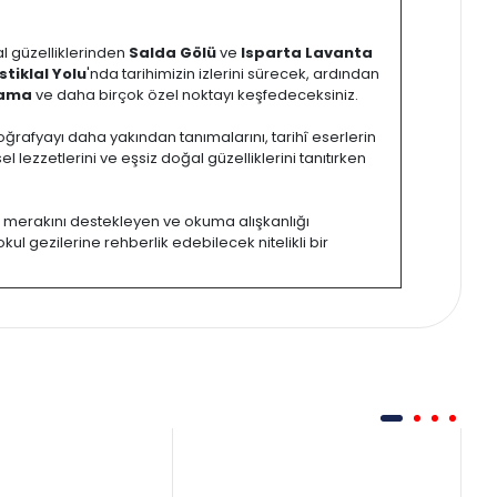
al güzelliklerinden
Salda Gölü
ve
Isparta Lavanta
İstiklal Yolu
'nda tarihimizin izlerini sürecek, ardından
ama
ve daha birçok özel noktayı keşfedeceksiniz.
oğrafyayı daha yakından tanımalarını, tarihî eserlerin
el lezzetlerini ve eşsiz doğal güzelliklerini tanıtırken
rma merakını destekleyen ve okuma alışkanlığı
ul gezilerine rehberlik edebilecek nitelikli bir