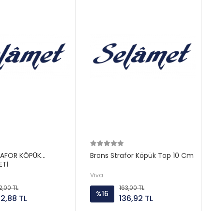
RAFOR KÖPÜK
Brons Strafor Köpük Top 10 Cm
ETİ
Viva
2,00 TL
163,00 TL
%16
52,88 TL
136,92 TL