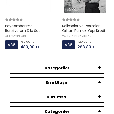
Peygamberime
Kelimeler ve Resimler
Benziyorum 3 lü Set
Orhan Pamuk Yapı Kredi
Hatice Kübra Tongar Aile
AİLE YAYINLARI
YAPI KREDİ YAYINLARI
Yayın
750,00 TL
420,00 TL
%36
%36
480,00 TL
268,80 TL
Kategoriler
Bize Ulaşın
Kurumsal
Kategoriler