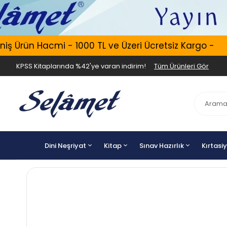
 Ürün Hacmi - 1000 TL ve Üzeri Ücretsiz Kargo -
KPSS Kitaplarında %42'ye varan indirim!
Tüm Ürünleri Gör
Dini Neşriyat
Kitap
Sınav Hazırlık
Kırtasi