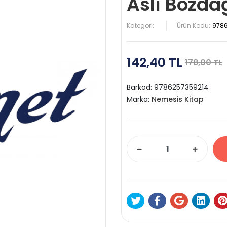
Aslı Bozda
Kategori:
Ürün Kodu:
978
142,40 TL
178,00 TL
Barkod:
9786257359214
Marka:
Nemesis Kitap