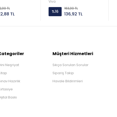
Viva
2,00 TL
163,00 TL
%16
52,88 TL
136,92 TL
Kategoriler
Müşteri Hizmetleri
ini Neşriyat
Sıkça Sorulan Sorular
Kitap
Sipariş Takip
ınav Hazırlık
Havale Bildirimleri
ırtasiye
ijital Baskı