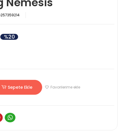
ğ Nemesis
6257359214
%20
Sepete Ekle
Favorilerime ekle