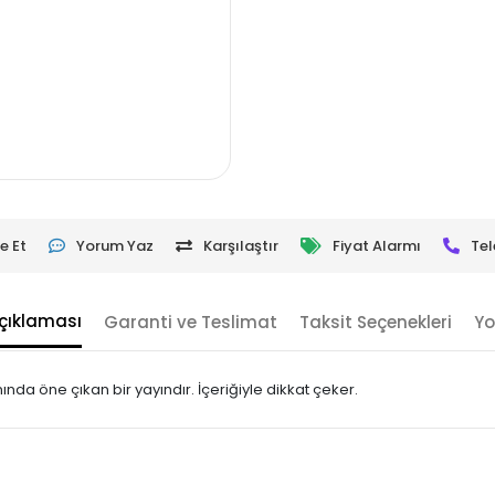
e Et
Yorum Yaz
Karşılaştır
Fiyat Alarmı
Tel
çıklaması
Garanti ve Teslimat
Taksit Seçenekleri
Yo
da öne çıkan bir yayındır. İçeriğiyle dikkat çeker.