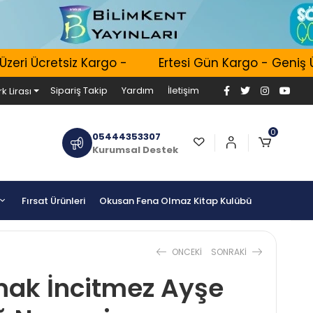
ri Ücretsiz Kargo -
Ertesi Gün Kargo - Geniş Ürü
Sipariş Takip
Yardım
İletişim
k Lirası
0
05444353307
Kurumsal Destek
Fırsat Ürünleri
Okusan Fena Olmaz Kitap Kulübü
ONCEKI
SONRAKI
mak İncitmez Ayşe