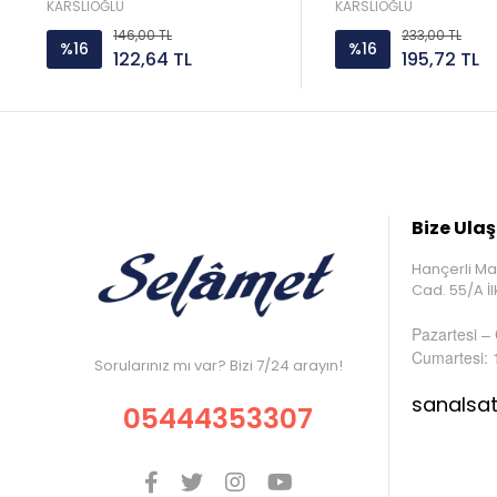
KARSLIOĞLU
KARSLIOĞLU
146,00 TL
233,00 TL
%16
%16
122,64 TL
195,72 TL
Bize Ulaş
Hançerli Ma
Cad. 55/A 
Pazartesi –
Cumartesi: 
Sorularınız mı var? Bizi 7/24 arayın!
sanalsa
05444353307