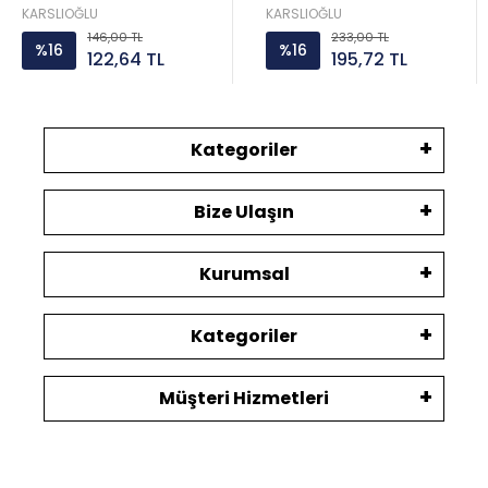
KARSLIOĞLU
KARSLIOĞLU
146,00 TL
233,00 TL
%16
%16
122,64 TL
195,72 TL
Kategoriler
Bize Ulaşın
Kurumsal
Kategoriler
Müşteri Hizmetleri