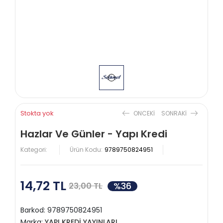
Stokta yok
ONCEKI
SONRAKI
Hazlar Ve Günler - Yapı Kredi
Kategori:
Ürün Kodu:
9789750824951
14,72 TL
%36
23,00 TL
Barkod:
9789750824951
Marka:
YAPI KREDİ YAYINLARI