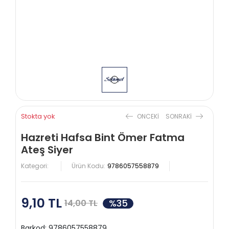
Stokta yok
ONCEKI
SONRAKI
Hazreti Hafsa Bint Ömer Fatma
Ateş Siyer
Kategori:
Ürün Kodu:
9786057558879
9,10 TL
%35
14,00 TL
Barkod:
9786057558879