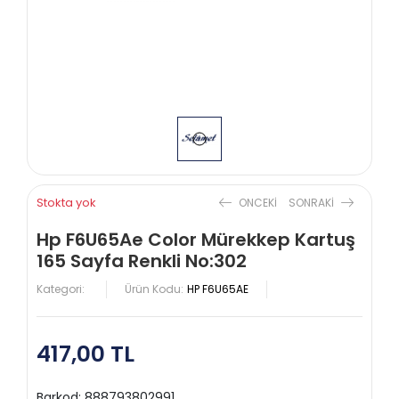
Stokta yok
ONCEKI
SONRAKI
Hp F6U65Ae Color Mürekkep Kartuş
165 Sayfa Renkli No:302
Kategori:
Ürün Kodu:
HP F6U65AE
417,00 TL
Barkod:
888793802991