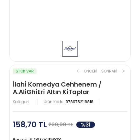
STOK VAR
ONCEKI
SONRAKI
İlahi̇ Komedya Cehhenem /
A.Ali̇Ghi̇Eri̇ Altın Ki̇Taplar
Kategori:
Ürün Kodu:
9789752116818
158,70 TL
%31
230,00 TL
Barkod:
9789752116818