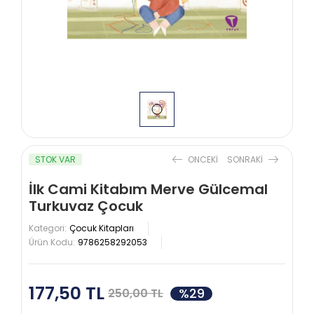
STOK VAR
ONCEKI
SONRAKI
İlk Cami Kitabım Merve Gülcemal
Turkuvaz Çocuk
Kategori:
Çocuk Kitapları
Ürün Kodu:
9786258292053
177,50 TL
%29
250,00 TL