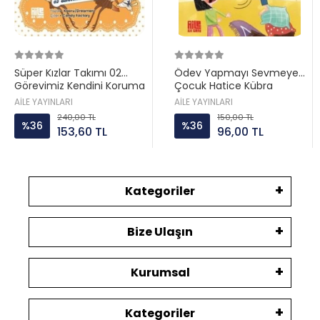
Süper Kızlar Takımı 02
Ödev Yapmayı Sevmeyen
Görevimiz Kendini Koruma
Çocuk Hatice Kübra
Aile ayın
Tongar Aile yayın
AİLE YAYINLARI
AİLE YAYINLARI
240,00 TL
150,00 TL
%36
%36
153,60 TL
96,00 TL
Kategoriler
Bize Ulaşın
Kurumsal
Kategoriler