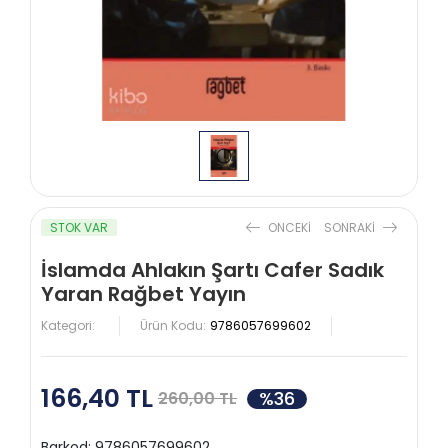
STOK VAR
ONCEKI
SONRAKI
İslamda Ahlakın Şartı Cafer Sadık
Yaran Rağbet Yayın
Kategori:
Ürün Kodu:
9786057699602
166,40 TL
%36
260,00 TL
Barkod:
9786057699602