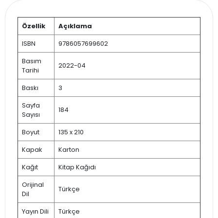
Özellik
Açıklama
ISBN
9786057699602
Basım
2022-04
Tarihi
Baskı
3
Sayfa
184
Sayısı
Boyut
135 x 210
Kapak
Karton
Kağıt
Kitap Kağıdı
Orijinal
Türkçe
Dil
Yayın Dili
Türkçe