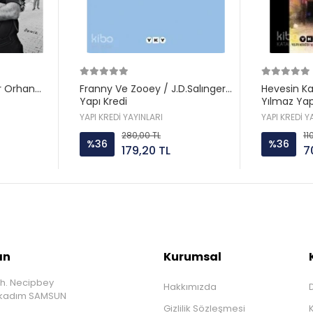
r Orhan
Franny Ve Zooey / J.D.Salınger
Hevesin K
Yapı Kredi
Yılmaz Yap
YAPI KREDİ YAYINLARI
YAPI KREDİ Y
280,00 TL
11
%36
%36
179,20 TL
7
ın
Kurumsal
h. Necipbey
Hakkımızda
D
İlkadım SAMSUN
Gizlilik Sözleşmesi