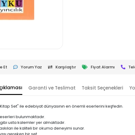
e Et
Yorum Yaz
Karşılaştır
Fiyat Alarmı
Tel
çıklaması
Garanti ve Teslimat
Taksit Seçenekleri
Yo
 Kitap Set" ile edebiyat dünyasının en önemli eserlerini keşfedin.
 eserleri bulunmaktadır.
 gibi usta kalemler yer almaktadır.
skıları ile kaliteli bir okuma deneyimi sunar.
ası gereken bir set.