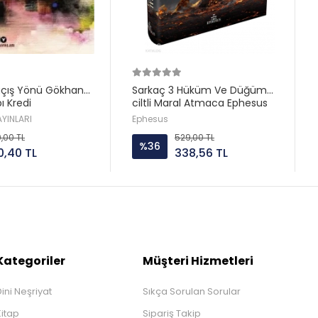
açış Yönü Gökhan
Sarkaç 3 Hüküm Ve Düğüm
ı Kredi
ciltli Maral Atmaca Ephesus
AYINLARI
Ephesus
0,00 TL
529,00 TL
%36
0,40 TL
338,56 TL
Kategoriler
Müşteri Hizmetleri
ini Neşriyat
Sıkça Sorulan Sorular
Kitap
Sipariş Takip