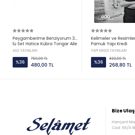
Peygamberime Benziyorum 3
Kelimeler ve Resimle
lü Set Hatice Kübra Tongar Aile
Pamuk Yapı Kredi
Yayın
AİLE YAYINLARI
YAPI KREDİ YAYINLARI
750,00 TL
420,00 TL
%36
%36
480,00 TL
268,80 TL
Bize Ulaş
Hançerli Ma
Cad. 55/A 