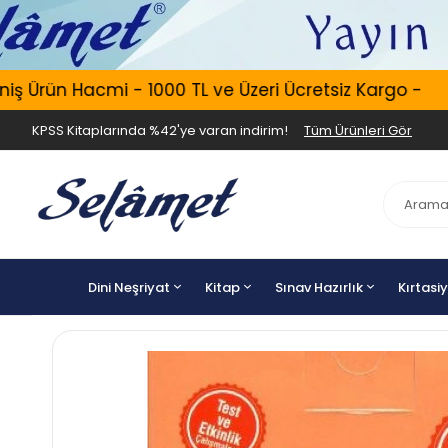
Ürün Hacmi - 1000 TL ve Üzeri Ücretsiz Kargo -
E
KPSS Kitaplarında %42'ye varan indirim!
Tüm Ürünleri Gör
Dini Neşriyat
Kitap
Sınav Hazırlık
Kırtasi