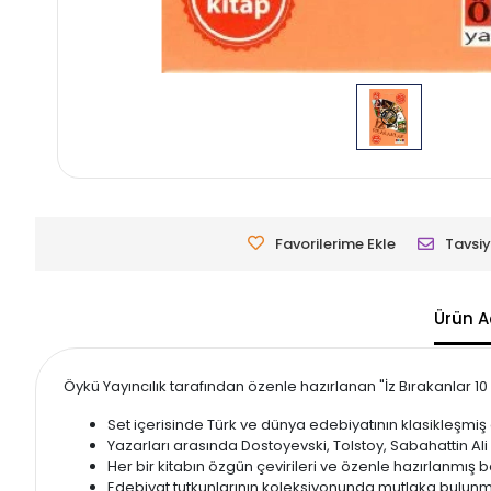
Favorilerime Ekle
Tavsiy
Ürün A
Öykü Yayıncılık tarafından özenle hazırlanan "İz Bırakanlar 10
Set içerisinde Türk ve dünya edebiyatının klasikleşmiş
Yazarları arasında Dostoyevski, Tolstoy, Sabahattin Ali
Her bir kitabın özgün çevirileri ve özenle hazırlanmış ba
Edebiyat tutkunlarının koleksiyonunda mutlaka bulunm