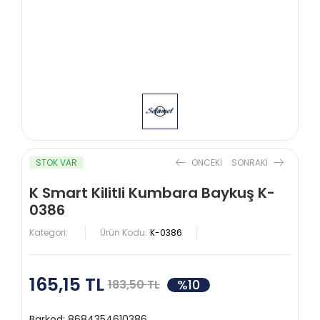
STOK VAR
ONCEKI
SONRAKI
K Smart Kilitli Kumbara Baykuş K-
0386
Kategori:
Ürün Kodu:
K-0386
165,15 TL
%10
183,50 TL
Barkod:
8684354610386