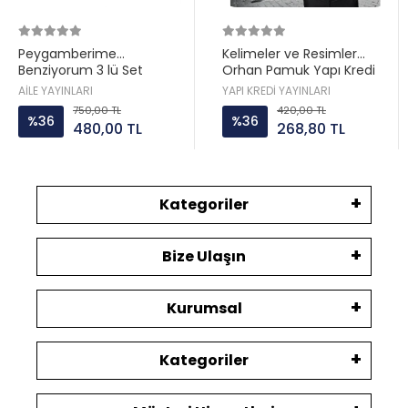
Peygamberime
Kelimeler ve Resimler
Benziyorum 3 lü Set
Orhan Pamuk Yapı Kredi
Hatice Kübra Tongar Aile
AİLE YAYINLARI
YAPI KREDİ YAYINLARI
Yayın
750,00 TL
420,00 TL
%36
%36
480,00 TL
268,80 TL
Kategoriler
Bize Ulaşın
Kurumsal
Kategoriler