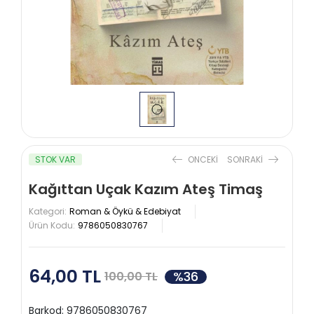
STOK VAR
ONCEKI
SONRAKI
Kağıttan Uçak Kazım Ateş Timaş
Kategori:
Roman & Öykü & Edebiyat
Ürün Kodu:
9786050830767
64,00 TL
%36
100,00 TL
Barkod:
9786050830767