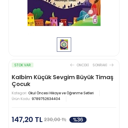
STOK VAR
ONCEKI
SONRAKI
Kalbim Küçük Sevgim Büyük Timaş
Çocuk
Kategori:
Okul Öncesi Hikaye ve Öğrenme Setleri
Ürün Kodu:
9789752634404
147,20 TL
%36
230,00 TL