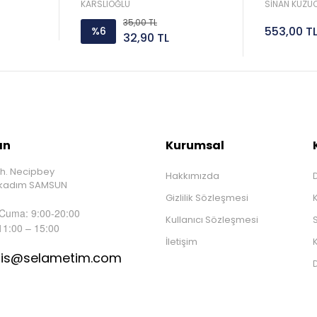
Sorar 
KARSLIOĞLU
SİNAN KUZUC
35,00 TL
553,00 T
%6
32,90 TL
ın
Kurumsal
h. Necipbey
Hakkımızda
D
İlkadım SAMSUN
Gizlilik Sözleşmesi
 Cuma: 9:00-20:00
Kullanıcı Sözleşmesi
S
11:00 – 15:00
İletişim
K
tis@selametim.com
D