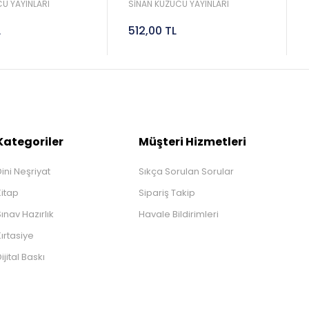
Sinan Kuzucu
2027 Lgs Sinan Kuzucu
U YAYINLARI
SİNAN KUZUCU YAYINLARI
L
512,00 TL
Kategoriler
Müşteri Hizmetleri
ini Neşriyat
Sıkça Sorulan Sorular
Kitap
Sipariş Takip
ınav Hazırlık
Havale Bildirimleri
ırtasiye
ijital Baskı