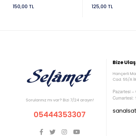
150,00 TL
125,00 TL
Bize Ulaş
Hançerli Ma
Cad. 55/A 
Pazartesi –
Cumartesi: 
Sorularınız mı var? Bizi 7/24 arayın!
sanalsa
05444353307