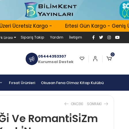
ri Ücretsiz Kargo -
Ertesi Gün Kargo - Geniş Ürü
Sipariş Takip
Yardım
İletişim
k Lirası
0
05444353307
Kurumsal Destek
Fırsat Ürünleri
Okusan Fena Olmaz Kitap Kulübü
ONCEKI
SONRAKI
̇Ği̇ Ve Romanti̇Si̇Zm