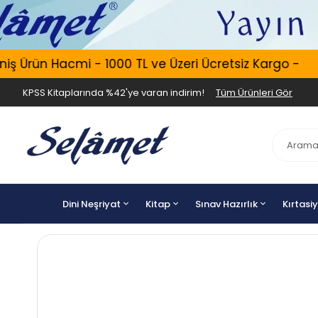
 Ürün Hacmi - 1000 TL ve Üzeri Ücretsiz Kargo -
KPSS Kitaplarında %42'ye varan indirim!
Tüm Ürünleri Gör
Dini Neşriyat
Kitap
Sınav Hazırlık
Kırtasi