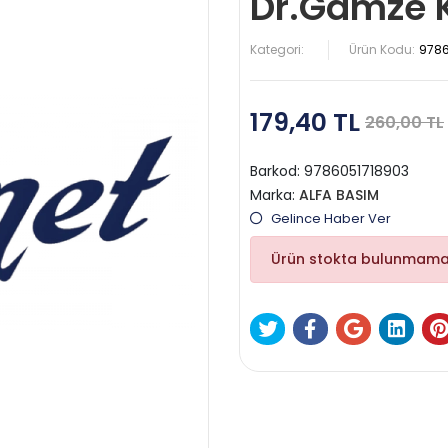
Dr.Gamze K
Kategori:
Ürün Kodu:
9786
179,40 TL
260,00 TL
Barkod:
9786051718903
Marka:
ALFA BASIM
Gelince Haber Ver
Ürün stokta bulunmama