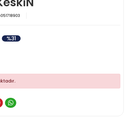
eski̇N
051718903
%31
ktadır.