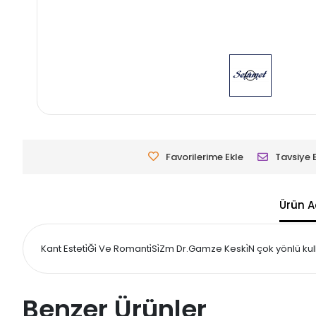
Favorilerime Ekle
Tavsiye 
Ürün A
Kant Esteti̇Ği̇ Ve Romanti̇Si̇Zm Dr.Gamze Keski̇N çok yönlü ku
Benzer Ürünler