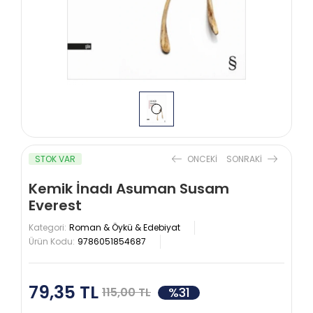
STOK VAR
ONCEKI
SONRAKI
Kemik İnadı Asuman Susam
Everest
Kategori:
Roman & Öykü & Edebiyat
Ürün Kodu:
9786051854687
79,35 TL
%31
115,00 TL