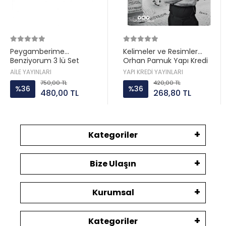
Peygamberime
Kelimeler ve Resimler
Benziyorum 3 lü Set
Orhan Pamuk Yapı Kredi
Hatice Kübra Tongar Aile
AİLE YAYINLARI
YAPI KREDİ YAYINLARI
Yayın
750,00 TL
420,00 TL
%36
%36
480,00 TL
268,80 TL
Kategoriler
Bize Ulaşın
Kurumsal
Kategoriler