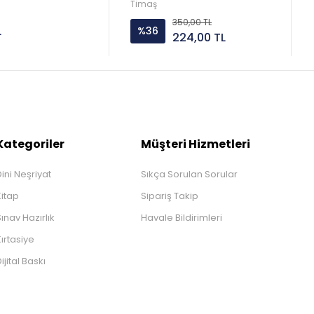
ak-Selçuk Özdağ
Timaş
350,00 TL
L
%36
224,00 TL
Kategoriler
Müşteri Hizmetleri
ini Neşriyat
Sıkça Sorulan Sorular
Kitap
Sipariş Takip
ınav Hazırlık
Havale Bildirimleri
ırtasiye
ijital Baskı