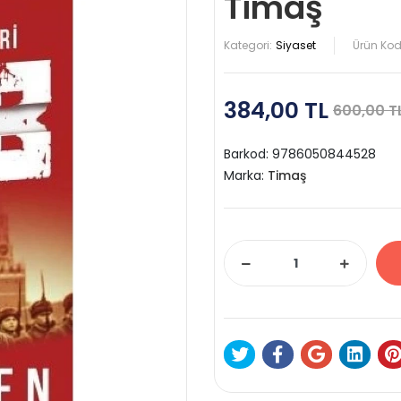
Timaş
Kategori:
Siyaset
Ürün Kod
384,00 TL
600,00 T
Barkod:
9786050844528
Marka:
Timaş