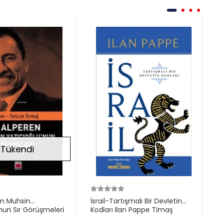
Tükendi
Stokta
Yok
en Muhsin
İsrail-Tartışmalı Bir Devletin
nun Sır Görüşmeleri
Kodları Ilan Pappe Timaş