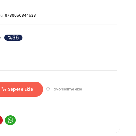
u:
9786050844528
%36
L
Sepete Ekle
Favorilerime ekle