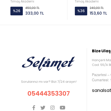
Timaş
Timaş Akademi
Timaş Akademi
450,00 TL
240,00 TL
%26
%36
333,00 TL
153,60 TL
Bize Ulaş
Hançerli Ma
Cad. 55/A 
Pazartesi –
Cumartesi: 
Sorularınız mı var? Bizi 7/24 arayın!
sanalsa
05444353307