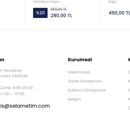
Veli Topr
Yenidevir Yayın
Elips
350,00 TL
490,00 T
%20
280,00 TL
ın
Kurumsal
h. Necipbey
Hakkımızda
D
İlkadım SAMSUN
Gizlilik Sözleşmesi
 Cuma: 9:00-20:00
Kullanıcı Sözleşmesi
S
11:00 – 15:00
İletişim
K
tis@selametim.com
D