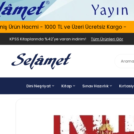
Ürün Hacmi - 1000 TL ve Üzeri Ücretsiz Kargo -
KPSS Kitaplarında %42'ye varan indirim!
Tüm Ürünleri Gör
Dini Neşriyat
Kitap
Sınav Hazırlık
Kırtasi