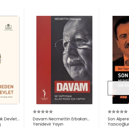
ak Devlet
Davam Necmettin Erbakan
Son Alper
ş
Yenidevir Yayın
Yazıcıoğlu