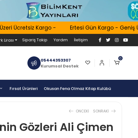
i Ücretsiz Kargo -
Ertesi Gün Kargo - Geniş Ürün
Sipariş Takip
Yardım
İletişim
k Lirası
0
05444353307
Kurumsal Destek
Fırsat Ürünleri
Okusan Fena Olmaz Kitap Kulübü
ONCEKI
SONRAKI
nin Gözleri Ali Çimen