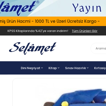
Ürün Hacmi - 1000 TL ve Üzeri Ücretsiz Kargo -
E
KPSS Kitaplarında %42'ye varan indirim!
Tüm Ürünleri Gör
Dini Neşriyat
Kitap
Sınav Hazırlık
Kırtasi