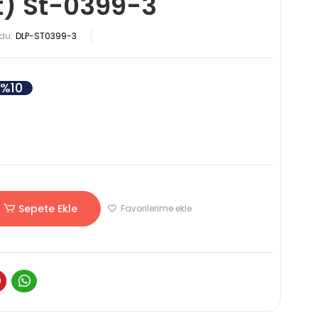
t) St-0399-3
du:
DLP-ST0399-3
%10
Sepete Ekle
Favorilerime ekle