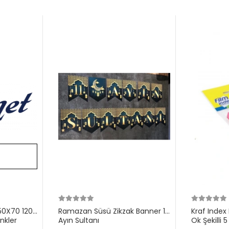
Stokta
Yok
50X70 120
Ramazan Süsü Zikzak Banner 11
Kraf Index
enkler
Ayın Sultanı
Ok Şekilli 