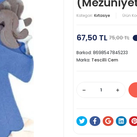
(Mezuniye
Kategori:
Kırtasiye
Ürün Ko
67,50 TL
75,00 TL
Barkod:
8698547845233
Marka:
Tescilli Cem