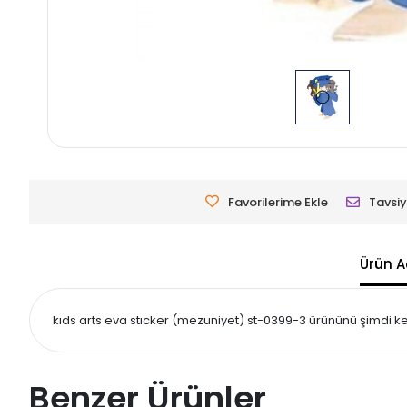
Favorilerime Ekle
Tavsiy
Ürün A
kıds arts eva stıcker (mezuniyet) st-0399-3 ürününü şimdi keşf
Benzer Ürünler