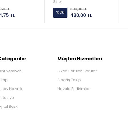
Sinerji
,50 TL
600,00 TL
%20
4,75 TL
480,00 TL
Kategoriler
Müşteri Hizmetleri
ini Neşriyat
Sıkça Sorulan Sorular
Kitap
Sipariş Takip
ınav Hazırlık
Havale Bildirimleri
ırtasiye
ijital Baskı