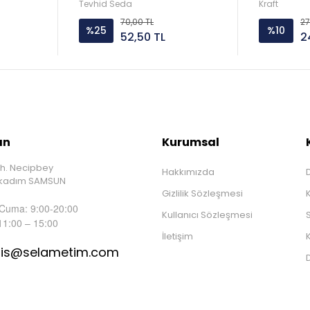
Tevhid Seda
Kraft
70,00 TL
27
%25
%10
52,50 TL
2
ın
Kurumsal
h. Necipbey
Hakkımızda
D
İlkadım SAMSUN
Gizlilik Sözleşmesi
 Cuma: 9:00-20:00
Kullanıcı Sözleşmesi
S
11:00 – 15:00
İletişim
K
tis@selametim.com
D