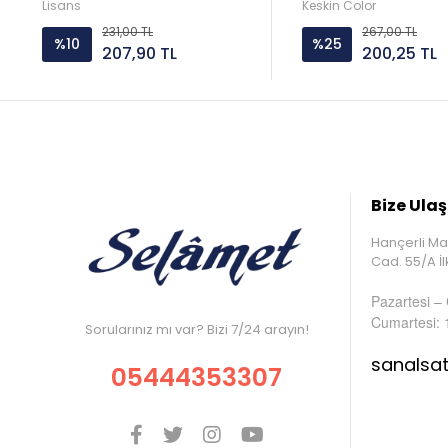
Lisans
Keskin Color
231,00 TL
267,00 TL
%10
%25
207,90 TL
200,25 TL
Bize Ulaş
Hançerli Ma
Cad. 55/A 
Pazartesi –
Cumartesi: 
Sorularınız mı var? Bizi 7/24 arayın!
sanalsa
05444353307