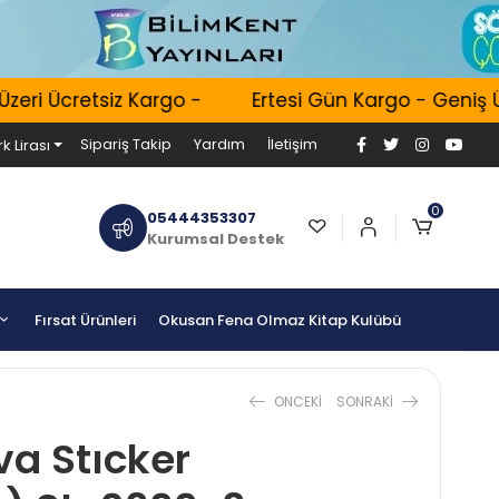
i Ücretsiz Kargo -
Ertesi Gün Kargo - Geniş Ürün
Sipariş Takip
Yardım
İletişim
k Lirası
0
05444353307
Kurumsal Destek
Fırsat Ürünleri
Okusan Fena Olmaz Kitap Kulübü
ONCEKI
SONRAKI
va Stıcker