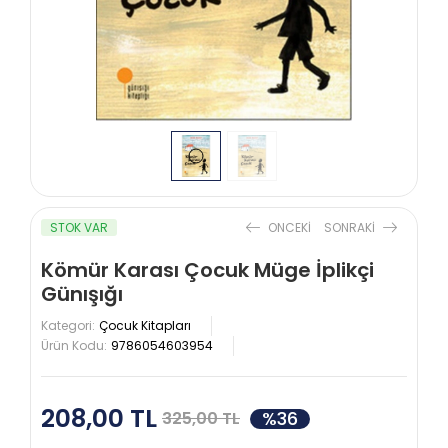
STOK VAR
ONCEKI
SONRAKI
Kömür Karası Çocuk Müge İplikçi
Günışığı
Kategori:
Çocuk Kitapları
Ürün Kodu:
9786054603954
208,00 TL
%36
325,00 TL