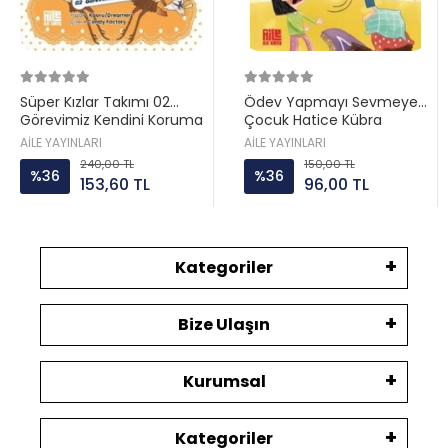
Süper Kızlar Takımı 02
Ödev Yapmayı Sevmeyen
Görevimiz Kendini Koruma
Çocuk Hatice Kübra
Aile ayın
Tongar Aile yayın
AİLE YAYINLARI
AİLE YAYINLARI
240,00 TL
150,00 TL
%36
%36
153,60 TL
96,00 TL
Kategoriler
Bize Ulaşın
Kurumsal
Kategoriler