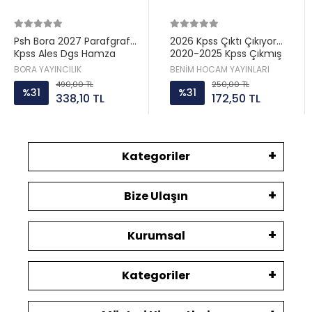
Psh Bora 2027 Parafgraf
2026 Kpss Çıktı Çıkıyor
Kpss Ales Dgs Hamza
2020-2025 Kpss Çıkmış
Kaya
Sınav Soruları Eşdeğer
BORA YAYINCILIK
BENİM HOCAM YAYINLARI
Sorular Soru Bankası
490,00 TL
250,00 TL
%31
%31
338,10 TL
172,50 TL
Kategoriler
Bize Ulaşın
Kurumsal
Kategoriler