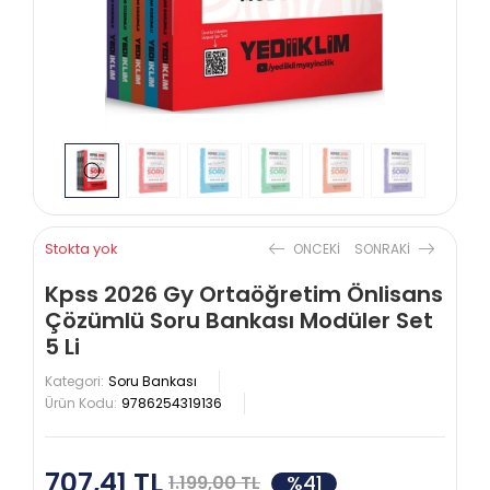
Stokta yok
ONCEKI
SONRAKI
Kpss 2026 Gy Ortaöğretim Önlisans
Çözümlü Soru Bankası Modüler Set
5 Li
Kategori:
Soru Bankası
Ürün Kodu:
9786254319136
707,41 TL
%41
1.199,00 TL