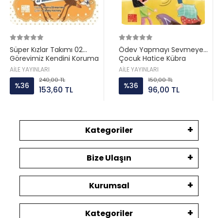
Süper Kızlar Takımı 02
Ödev Yapmayı Sevmeyen
Görevimiz Kendini Koruma
Çocuk Hatice Kübra
Aile ayın
Tongar Aile yayın
AİLE YAYINLARI
AİLE YAYINLARI
240,00 TL
150,00 TL
%36
%36
153,60 TL
96,00 TL
Kategoriler
Bize Ulaşın
Kurumsal
Kategoriler