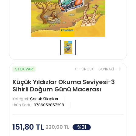
STOK VAR
ONCEKI
SONRAKI
Küçük Yıldızlar Okuma Seviyesi-3
Sihirli Doğum Günü Macerası
Kategori:
Çocuk Kitapları
Ürün Kodu:
9786052857298
151,80 TL
%31
220,00 TL