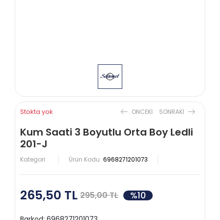
Stokta yok
ONCEKI
SONRAKI
Kum Saati 3 Boyutlu Orta Boy Ledli
201-J
Kategori:
Ürün Kodu:
6968271201073
265,50 TL
%10
295,00 TL
Barkod:
6968271201073