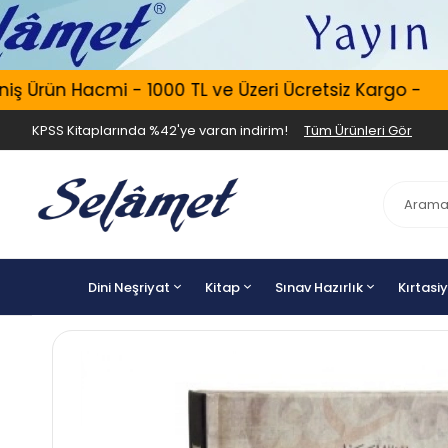
Ürün Hacmi - 1000 TL ve Üzeri Ücretsiz Kargo -
E
KPSS Kitaplarında %42'ye varan indirim!
Tüm Ürünleri Gör
Dini Neşriyat
Kitap
Sınav Hazırlık
Kırtasi