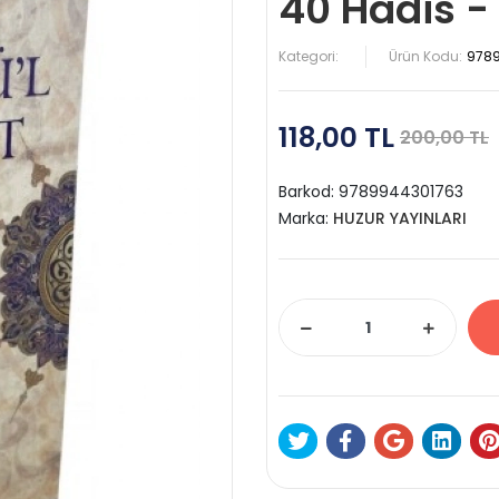
40 Hadis -
Kategori:
Ürün Kodu:
978
118,00 TL
200,00 TL
Barkod:
9789944301763
Marka:
HUZUR YAYINLARI