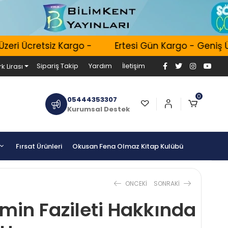
i Ücretsiz Kargo -
Ertesi Gün Kargo - Geniş Ürün
Sipariş Takip
Yardım
İletişim
k Lirası
0
05444353307
Kurumsal Destek
Fırsat Ürünleri
Okusan Fena Olmaz Kitap Kulübü
ONCEKI
SONRAKI
imin Fazileti Hakkında