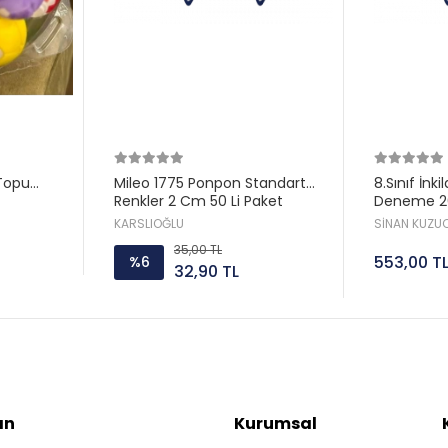
Topu
Mileo 1775 Ponpon Standart
8.Sınıf İnk
Renkler 2 Cm 50 Li Paket
Deneme 20
Sorar 
KARSLIOĞLU
SİNAN KUZUC
35,00 TL
553,00 T
%6
32,90 TL
ın
Kurumsal