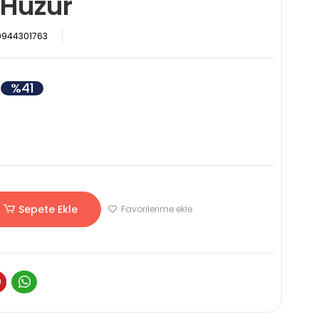
 Huzur
9944301763
%41
Sepete Ekle
Favorilerime ekle