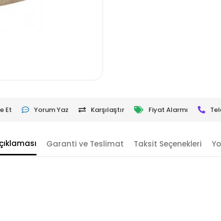
e Et
Yorum Yaz
Karşılaştır
Fiyat Alarmı
Tel
çıklaması
Garanti ve Teslimat
Taksit Seçenekleri
Yo