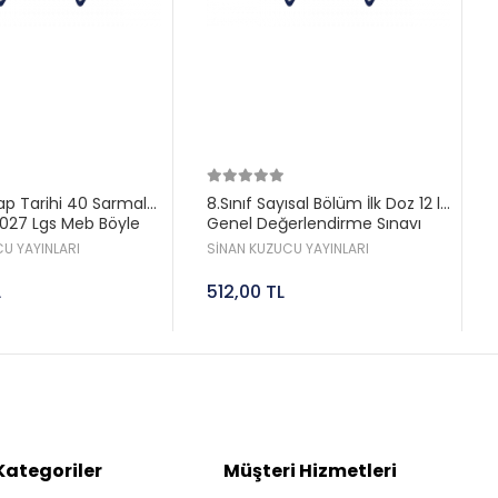
ilap Tarihi 40 Sarmal
8.Sınıf Sayısal Bölüm İlk Doz 12 li
27 Lgs Meb Böyle
Genel Değerlendirme Sınavı
Sinan Kuzucu
2027 Lgs Sinan Kuzucu
U YAYINLARI
SİNAN KUZUCU YAYINLARI
L
512,00 TL
Kategoriler
Müşteri Hizmetleri