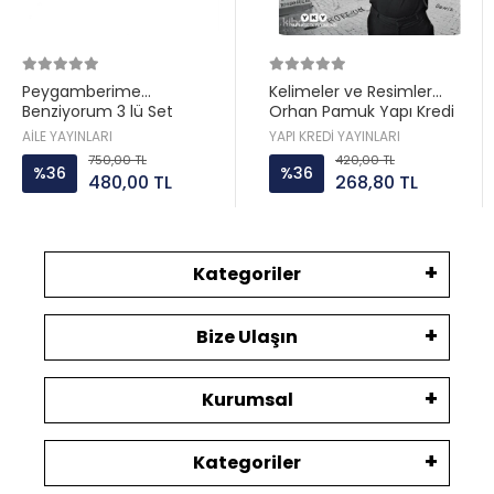
Peygamberime
Kelimeler ve Resimler
Benziyorum 3 lü Set
Orhan Pamuk Yapı Kredi
Hatice Kübra Tongar Aile
AİLE YAYINLARI
YAPI KREDİ YAYINLARI
Yayın
750,00 TL
420,00 TL
%36
%36
480,00 TL
268,80 TL
Kategoriler
Bize Ulaşın
Kurumsal
Kategoriler