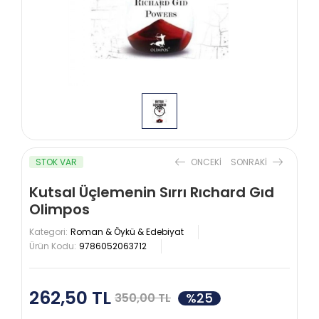
STOK VAR
ONCEKI
SONRAKI
Kutsal Üçlemenin Sırrı Rıchard Gıd
Olimpos
Kategori:
Roman & Öykü & Edebiyat
Ürün Kodu:
9786052063712
262,50 TL
%25
350,00 TL