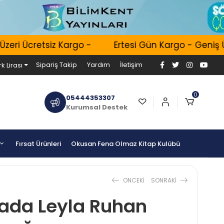
ri Ücretsiz Kargo -
Ertesi Gün Kargo - Geniş Ürü
Sipariş Takip
Yardım
İletişim
k Lirası
0
05444353307
Kurumsal Destek
Fırsat Ürünleri
Okusan Fena Olmaz Kitap Kulübü
ONCEKI
SONRAKI
ada Leyla Ruhan