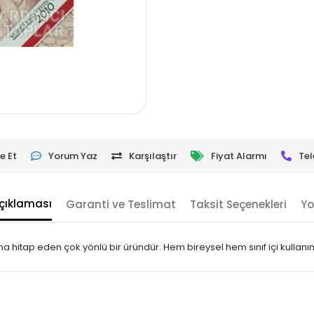
e Et
Yorum Yaz
Karşılaştır
Fiyat Alarmı
Tel
çıklaması
Garanti ve Teslimat
Taksit Seçenekleri
Yo
a hitap eden çok yönlü bir üründür. Hem bireysel hem sınıf içi kullanı