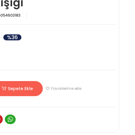
şığı
6054603183
%36
L
Sepete Ekle
Favorilerime ekle