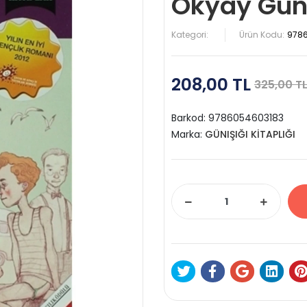
Okyay Günı
Kategori:
Ürün Kodu:
978
208,00 TL
325,00 T
Barkod:
9786054603183
Marka:
GÜNIŞIĞI KİTAPLIĞI