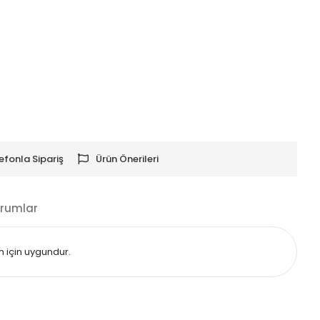
efonla Sipariş
Ürün Önerileri
rumlar
m için uygundur.