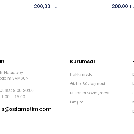
200,00 TL
200,00 T
ın
Kurumsal
h. Necipbey
Hakkımızda
D
İlkadım SAMSUN
Gizlilik Sözleşmesi
 Cuma: 9:00-20:00
Kullanıcı Sözleşmesi
S
11:00 – 15:00
İletişim
K
tis@selametim.com
D