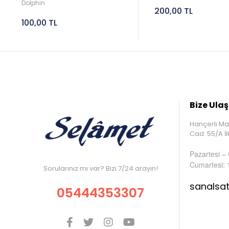
Dolphin
200,00 TL
100,00 TL
Bize Ulaş
Hançerli Ma
Cad. 55/A 
Pazartesi –
Cumartesi: 
Sorularınız mı var? Bizi 7/24 arayın!
sanalsa
05444353307