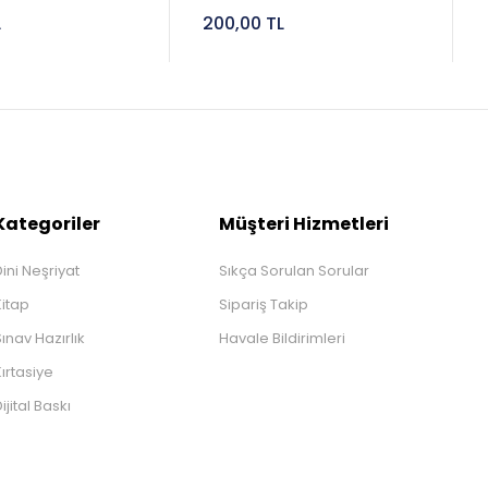
L
200,00 TL
Kategoriler
Müşteri Hizmetleri
ini Neşriyat
Sıkça Sorulan Sorular
Kitap
Sipariş Takip
ınav Hazırlık
Havale Bildirimleri
ırtasiye
ijital Baskı