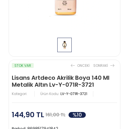
STOK VAR
ONCEKI
SONRAKI
Lisans Artdeco Akrilik Boya 140 Ml
Metalik Altın Lv-Y-071R-3721
Kategori:
Ürün Kodu:
LV-Y-071R-3721
144,90 TL
%10
161,00 TL
Barkod:
8698517941842