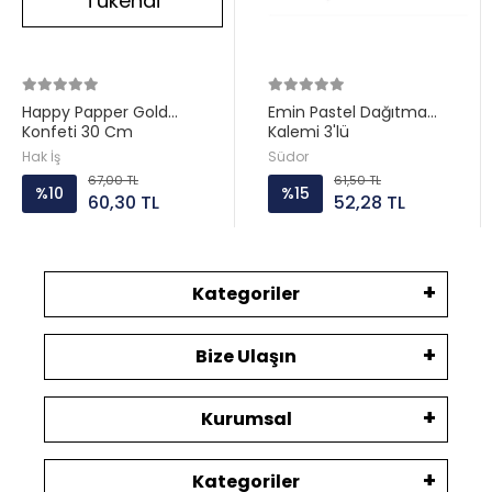
Tükendi
Happy Papper Gold
Emin Pastel Dağıtma
Konfeti 30 Cm
Kalemi 3'lü
Hak İş
Südor
67,00 TL
61,50 TL
%10
%15
60,30 TL
52,28 TL
Kategoriler
Bize Ulaşın
Kurumsal
Kategoriler