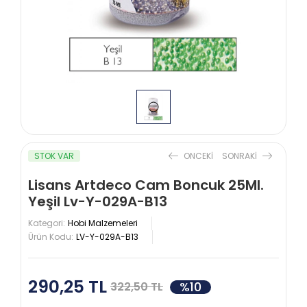
STOK VAR
ONCEKI
SONRAKI
Lisans Artdeco Cam Boncuk 25Ml.
Yeşil Lv-Y-029A-B13
Kategori:
Hobi Malzemeleri
Ürün Kodu:
LV-Y-029A-B13
290,25 TL
%10
322,50 TL