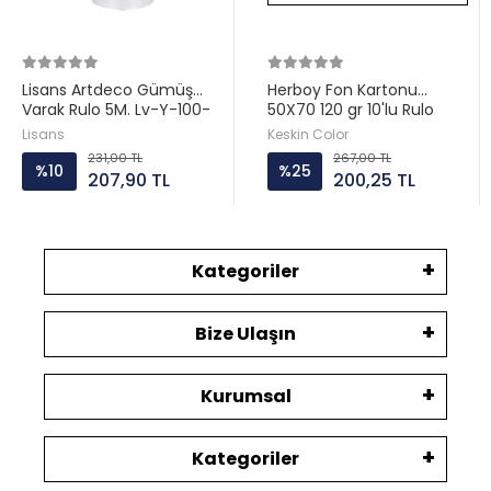
Lisans Artdeco Gümüş
Herboy Fon Kartonu
Varak Rulo 5M. Lv-Y-100-
50X70 120 gr 10'lu Rulo
D24G
Karışık Renkler
Lisans
Keskin Color
231,00 TL
267,00 TL
%10
%25
207,90 TL
200,25 TL
Kategoriler
Bize Ulaşın
Kurumsal
Kategoriler