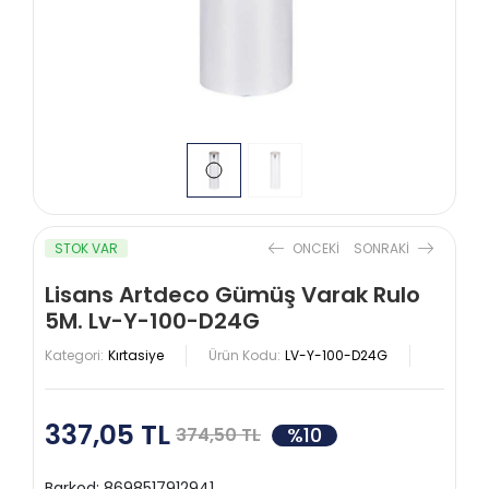
STOK VAR
ONCEKI
SONRAKI
Lisans Artdeco Gümüş Varak Rulo
5M. Lv-Y-100-D24G
Kategori:
Kırtasiye
Ürün Kodu:
LV-Y-100-D24G
337,05 TL
%10
374,50 TL
Barkod:
8698517912941