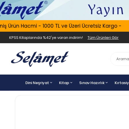
 Ürün Hacmi - 1000 TL ve Üzeri Ücretsiz Kargo -
KPSS Kitaplarında %42'ye varan indirim!
Tüm Ürünleri Gör
Dini Neşriyat
Kitap
Sınav Hazırlık
Kırtasi