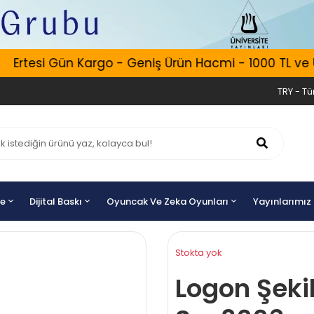
Ertesi Gün Kargo - Geniş Ürün Hacmi - 1000 TL ve Üze
TRY - Tür
ye
Dijital Baskı
Oyuncak Ve Zeka Oyunları
Yayınlarımız
Stokta yok
Logon Şeki