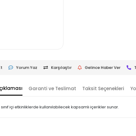
Et
Yorum Yaz
Karşılaştır
Gelince Haber Ver
çıklaması
Garanti ve Teslimat
Taksit Seçenekleri
Yo
ıf içi etkinliklerde kullanılabilecek kapsamlı içerikler sunar.