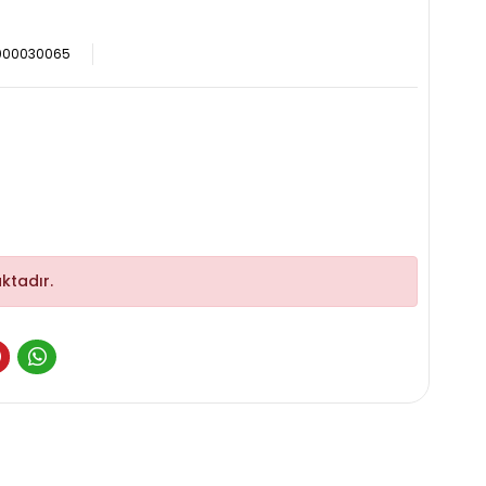
000030065
ktadır.