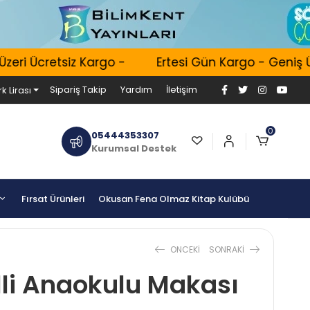
ri Ücretsiz Kargo -
Ertesi Gün Kargo - Geniş Ürü
Sipariş Takip
Yardım
İletişim
k Lirası
0
05444353307
Kurumsal Destek
Fırsat Ürünleri
Okusan Fena Olmaz Kitap Kulübü
ONCEKI
SONRAKI
lli Anaokulu Makası