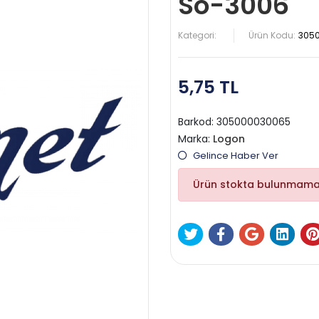
So-3006
Kategori:
Ürün Kodu:
305
5,75 TL
Barkod:
305000030065
Marka:
Logon
Gelince Haber Ver
Ürün stokta bulunmama