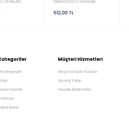
Sinan Kuzucu
2027 Lgs Sinan Kuzucu
U YAYINLARI
SİNAN KUZUCU YAYINLARI
L
512,00 TL
Kategoriler
Müşteri Hizmetleri
ini Neşriyat
Sıkça Sorulan Sorular
Kitap
Sipariş Takip
ınav Hazırlık
Havale Bildirimleri
ırtasiye
ijital Baskı