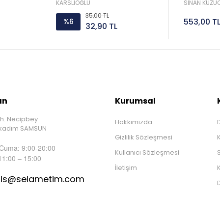
Sorar 
KARSLIOĞLU
SİNAN KUZUC
35,00 TL
553,00 T
%6
32,90 TL
ın
Kurumsal
h. Necipbey
Hakkımızda
D
İlkadım SAMSUN
Gizlilik Sözleşmesi
 Cuma: 9:00-20:00
Kullanıcı Sözleşmesi
S
11:00 – 15:00
İletişim
K
tis@selametim.com
D