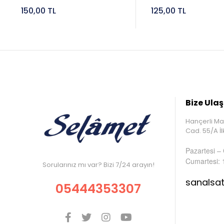
150,00 TL
125,00 TL
Bize Ulaş
Hançerli Ma
Cad. 55/A 
Pazartesi –
Cumartesi: 
Sorularınız mı var? Bizi 7/24 arayın!
sanalsa
05444353307