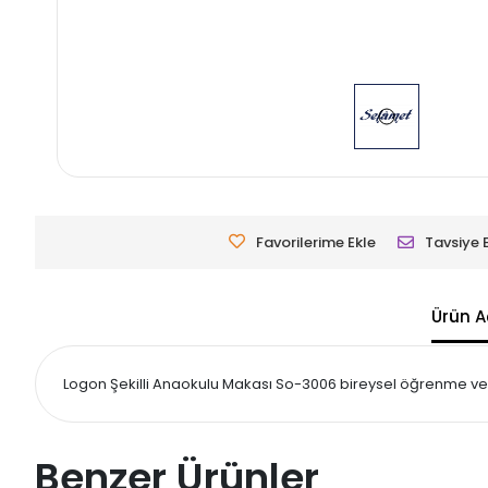
Favorilerime Ekle
Tavsiye 
Ürün A
Logon Şekilli Anaokulu Makası So-3006 bireysel öğrenme ve sın
Benzer Ürünler