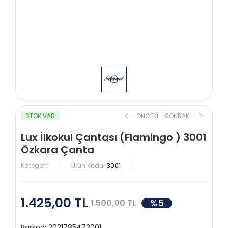
STOK VAR
ONCEKI
SONRAKI
Lux İlkokul Çantası (Flamingo ) 3001
Özkara Çanta
Kategori:
Ürün Kodu:
3001
1.425,00 TL
%5
1.500,00 TL
Barkod:
2021785473001