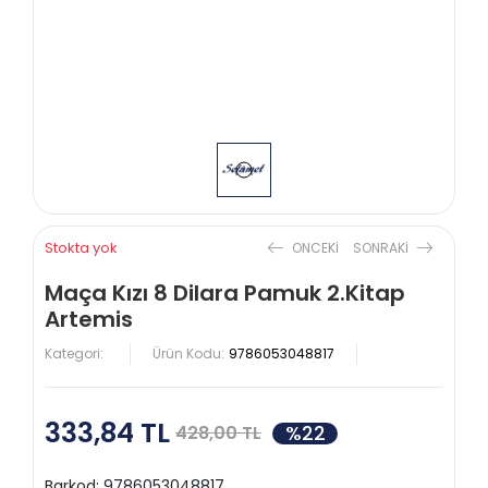
Stokta yok
ONCEKI
SONRAKI
Maça Kızı 8 Dilara Pamuk 2.Kitap
Artemis
Kategori:
Ürün Kodu:
9786053048817
333,84 TL
%22
428,00 TL
Barkod:
9786053048817