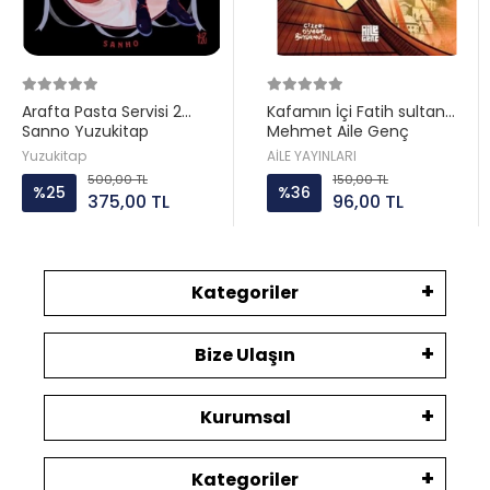
Arafta Pasta Servisi 2
Kafamın İçi Fatih sultan
Sanno Yuzukitap
Mehmet Aile Genç
Yuzukitap
AİLE YAYINLARI
500,00 TL
150,00 TL
%25
%36
375,00 TL
96,00 TL
Kategoriler
Bize Ulaşın
Kurumsal
Kategoriler