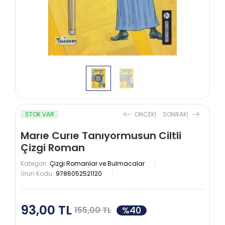
STOK VAR
ONCEKI
SONRAKI
Marıe Curıe Tanıyormusun Ciltli
Çizgi Roman
Kategori:
Çizgi Romanlar ve Bulmacalar
Ürün Kodu:
9786052521120
93,00 TL
%40
155,00 TL