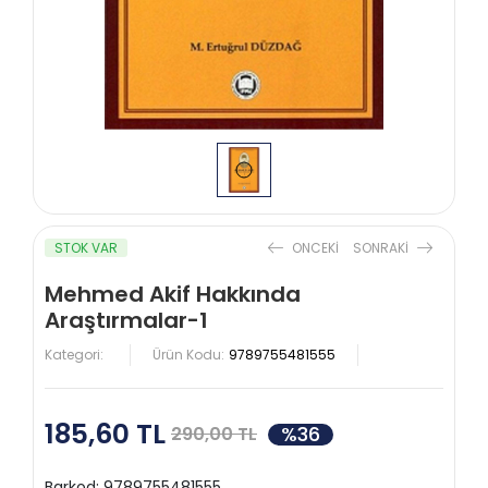
STOK VAR
ONCEKI
SONRAKI
Mehmed Akif Hakkında
Araştırmalar-1
Kategori:
Ürün Kodu:
9789755481555
185,60 TL
%36
290,00 TL
Barkod:
9789755481555