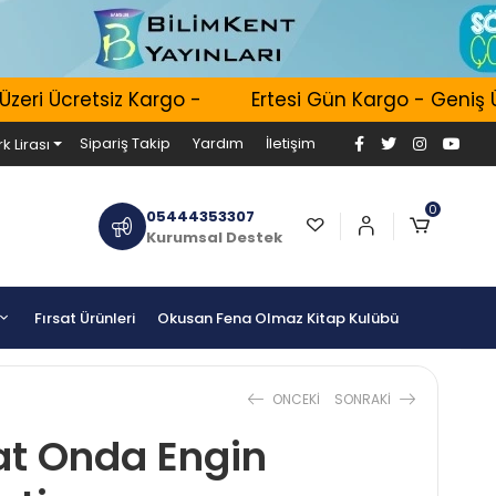
i Ücretsiz Kargo -
Ertesi Gün Kargo - Geniş Ürün
Sipariş Takip
Yardım
İletişim
k Lirası
0
05444353307
Kurumsal Destek
Fırsat Ürünleri
Okusan Fena Olmaz Kitap Kulübü
ONCEKI
SONRAKI
at Onda Engin