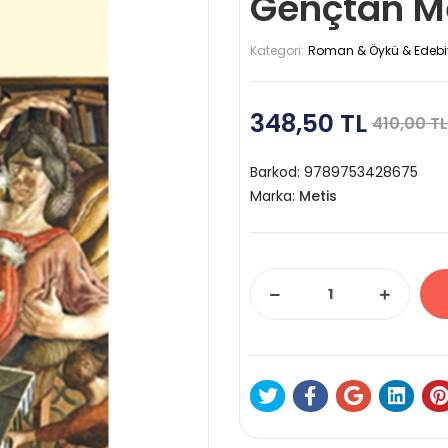
Gençtan M
Kategori:
Roman & Öykü & Edebi
348,50 TL
410,00 TL
Barkod:
9789753428675
Marka:
Metis