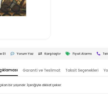
e Et
Yorum Yaz
Karşılaştır
Fiyat Alarmı
Tel
çıklaması
Garanti ve Teslimat
Taksit Seçenekleri
Yo
an bir yayındır. İçeriğiyle dikkat çeker.