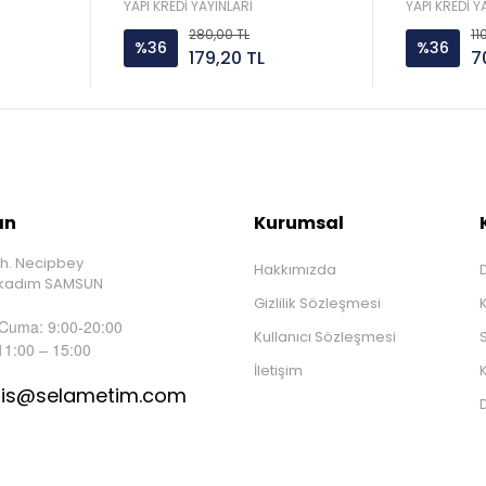
YAPI KREDİ YAYINLARI
YAPI KREDİ Y
280,00 TL
11
%36
%36
179,20 TL
7
ın
Kurumsal
h. Necipbey
Hakkımızda
D
İlkadım SAMSUN
Gizlilik Sözleşmesi
 Cuma: 9:00-20:00
Kullanıcı Sözleşmesi
S
11:00 – 15:00
İletişim
K
tis@selametim.com
D