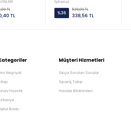
AYINLARI
Ephesus
0,00 TL
529,00 TL
%36
0,40 TL
338,56 TL
Kategoriler
Müşteri Hizmetleri
ini Neşriyat
Sıkça Sorulan Sorular
Kitap
Sipariş Takip
ınav Hazırlık
Havale Bildirimleri
ırtasiye
ijital Baskı