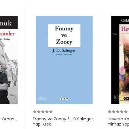
r Orhan
Franny Ve Zooey / J.D.Salınger
Hevesin K
Yapı Kredi
Yılmaz Yap