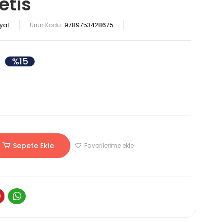
etis
yat
Ürün Kodu:
9789753428675
%15
Sepete Ekle
Favorilerime ekle