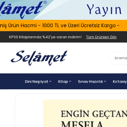
Ürün Hacmi - 1000 TL ve Üzeri Ücretsiz Kargo -
E
KPSS Kitaplarında %42'ye varan indirim!
Tüm Ürünleri Gör
Dini Neşriyat
Kitap
Sınav Hazırlık
Kırtasi