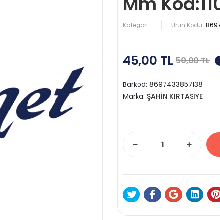
Mm Kod:11
Kategori:
Ürün Kodu:
869
45,00 TL
50,00 TL
Barkod:
8697433857138
Marka:
ŞAHİN KIRTASİYE