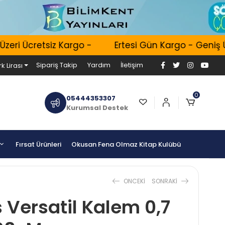
eri Ücretsiz Kargo -
Ertesi Gün Kargo - Geniş Ür
Sipariş Takip
Yardım
İletişim
k Lirası
0
05444353307
Kurumsal Destek
Fırsat Ürünleri
Okusan Fena Olmaz Kitap Kulübü
ONCEKI
SONRAKI
 Versatil Kalem 0,7