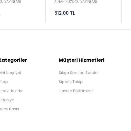
Sinan Kuzucu
2027 Lgs Sinan Kuzucu
U YAYINLARI
SİNAN KUZUCU YAYINLARI
L
512,00 TL
Kategoriler
Müşteri Hizmetleri
ini Neşriyat
Sıkça Sorulan Sorular
Kitap
Sipariş Takip
ınav Hazırlık
Havale Bildirimleri
ırtasiye
ijital Baskı