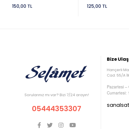
150,00 TL
125,00 TL
Bize Ulaş
Hançerli Ma
Cad. 55/A 
Pazartesi –
Cumartesi: 
Sorularınız mı var? Bizi 7/24 arayın!
sanalsa
05444353307