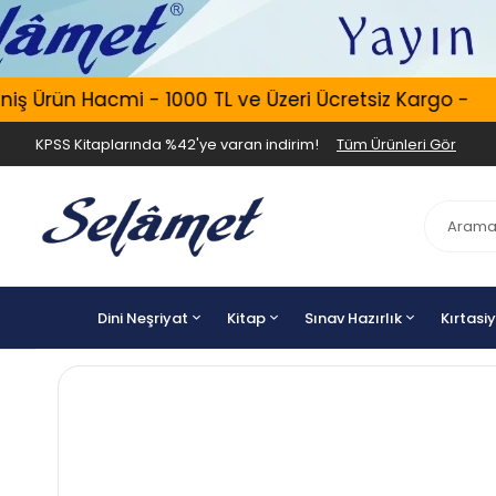
ş Ürün Hacmi - 1000 TL ve Üzeri Ücretsiz Kargo -
KPSS Kitaplarında %42'ye varan indirim!
Tüm Ürünleri Gör
Dini Neşriyat
Kitap
Sınav Hazırlık
Kırtasi