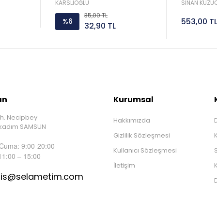
Sorar 
KARSLIOĞLU
SİNAN KUZUC
35,00 TL
553,00 T
%6
32,90 TL
ın
Kurumsal
h. Necipbey
Hakkımızda
D
İlkadım SAMSUN
Gizlilik Sözleşmesi
 Cuma: 9:00-20:00
Kullanıcı Sözleşmesi
S
11:00 – 15:00
İletişim
K
tis@selametim.com
D