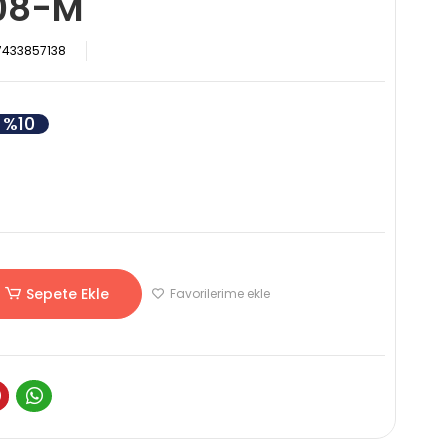
08-M
7433857138
%10
Sepete Ekle
Favorilerime ekle