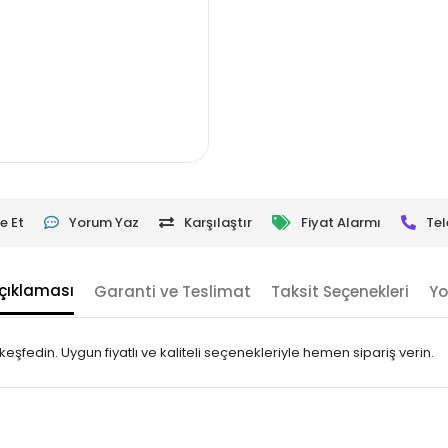
e Et
Yorum Yaz
Karşılaştır
Fiyat Alarmı
Tel
çıklaması
Garanti ve Teslimat
Taksit Seçenekleri
Yo
fedin. Uygun fiyatlı ve kaliteli seçenekleriyle hemen sipariş verin.