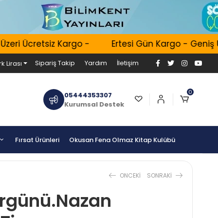
i Ücretsiz Kargo -
Ertesi Gün Kargo - Geniş Ürün
Sipariş Takip
Yardım
İletişim
k Lirası
0
05444353307
Kurumsal Destek
Fırsat Ürünleri
Okusan Fena Olmaz Kitap Kulübü
ONCEKI
SONRAKI
rgünü.Nazan