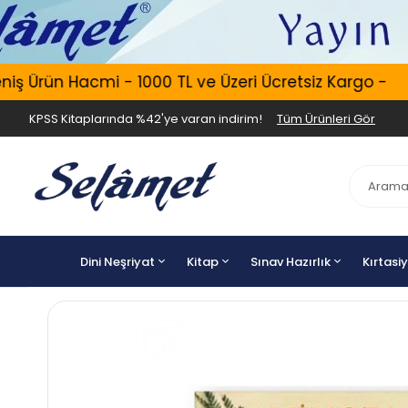
Ürün Hacmi - 1000 TL ve Üzeri Ücretsiz Kargo -
E
KPSS Kitaplarında %42'ye varan indirim!
Tüm Ürünleri Gör
Dini Neşriyat
Kitap
Sınav Hazırlık
Kırtasi