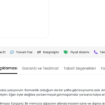
e Et
Yorum Yaz
Karşılaştır
Fiyat Alarmı
Tel
çıklaması
Garanti ve Teslimat
Taksit Seçenekleri
Yo
pedüz yazıyorum. Romantik olduğum da bir yafta gibi boynuma asılı
iyim. Eğer öyle değilse ya ben hayal görmüşümdür ya bana hülya an
imoza Sürgünü
. Bir mimoza ağacının altında insanın içine ve dışına