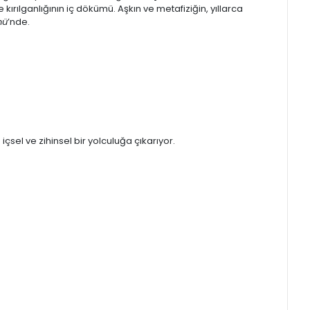
rılganlığının iç dökümü. Aşkın ve metafiziğin, yıllarca
nü
’nde.
el ve zihinsel bir yolculuğa çıkarıyor.