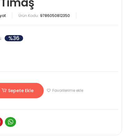
 Timaş
yat
Ürün Kodu:
9786050812350
%36
L
Sepete Ekle
Favorilerime ekle