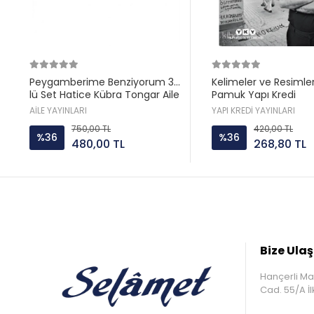
Peygamberime Benziyorum 3
Kelimeler ve Resimle
lü Set Hatice Kübra Tongar Aile
Pamuk Yapı Kredi
Yayın
AİLE YAYINLARI
YAPI KREDİ YAYINLARI
750,00 TL
420,00 TL
%36
%36
480,00 TL
268,80 TL
Bize Ulaş
Hançerli Ma
Cad. 55/A 