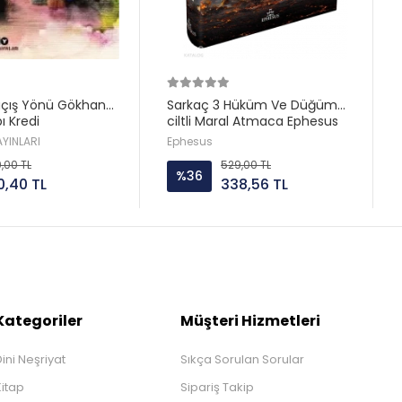
açış Yönü Gökhan
Sarkaç 3 Hüküm Ve Düğüm
ı Kredi
ciltli Maral Atmaca Ephesus
AYINLARI
Ephesus
0,00 TL
529,00 TL
%36
0,40 TL
338,56 TL
Kategoriler
Müşteri Hizmetleri
ini Neşriyat
Sıkça Sorulan Sorular
Kitap
Sipariş Takip