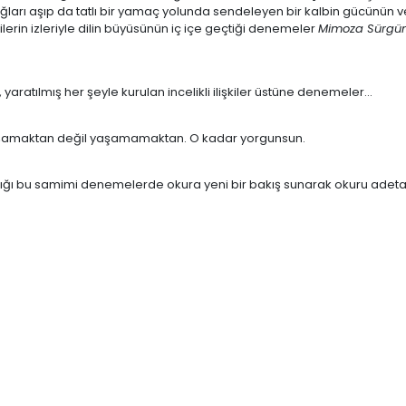
 aşıp da tatlı bir yamaç yolunda sendeleyen bir kalbin gücünün ve kı
lişkilerin izleriyle dilin büyüsünün iç içe geçtiği denemeler
Mimoza Sürgü
yaratılmış her şeyle kurulan incelikli ilişkiler üstüne denemeler...
aşamaktan değil yaşamamaktan. O kadar yorgunsun.
ğı bu samimi denemelerde okura yeni bir bakış sunarak okuru adeta içs