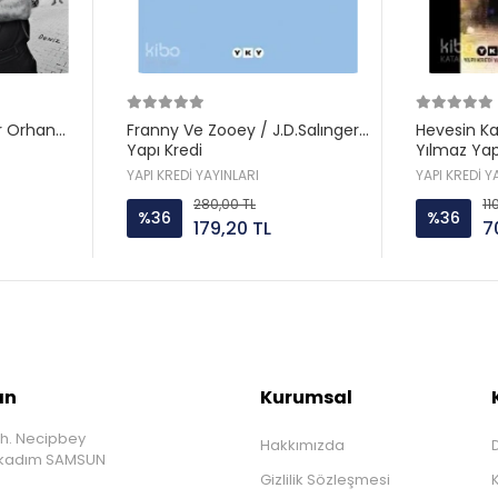
r Orhan
Franny Ve Zooey / J.D.Salınger
Hevesin K
Yapı Kredi
Yılmaz Yap
YAPI KREDİ YAYINLARI
YAPI KREDİ Y
280,00 TL
11
%36
%36
179,20 TL
7
ın
Kurumsal
h. Necipbey
Hakkımızda
D
İlkadım SAMSUN
Gizlilik Sözleşmesi