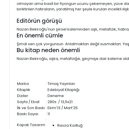
olmayan ama basit bir fiyongun ucunu çekemeyen, yüce dağları
biriktirilen hatıraların, yaratılmış her şeyle kurulan incelikli i
Editörün görüşü
Nazan Bekiroğlu'nun şiirsel kaleminden aşk, metafizik, hatıra, 
En önemli cümle
Şimdi sen çok yorgunsun. Anlatmaktan değil susmaktan. Y
Bu kitap neden önemli
Nazan Bekiroğlu, aşka, metafiziğe, geçmişe dair kaleme aldı
Marka
: Timaş Yayınları
Kitaplık
: Edebiyat Kitaplığı
Diziler
: Deneme
Sayfa / Ebat
: 280s. / 13,5x21
İlk ve Son Baskı
: Ekim’13 / Mart’25
Baskı Sayısı
: 11
:
Kapak Tasarım
Ravza Kızıltuğ