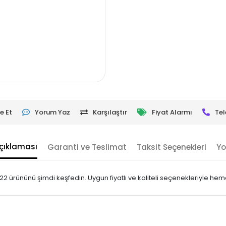
e Et
Yorum Yaz
Karşılaştır
Fiyat Alarmı
Tel
çıklaması
Garanti ve Teslimat
Taksit Seçenekleri
Yo
ürününü şimdi keşfedin. Uygun fiyatlı ve kaliteli seçenekleriyle heme