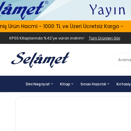
 Ürün Hacmi - 1000 TL ve Üzeri Ücretsiz Kargo -
KPSS Kitaplarında %42'ye varan indirim!
Tüm Ürünleri Gör
Dini Neşriyat
Kitap
Sınav Hazırlık
Kırtasi