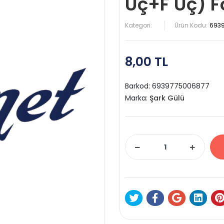
Uç+F Uç) F
Kategori:
Ürün Kodu:
693
8,00 TL
Barkod:
6939775006877
Marka:
Şark Gülü