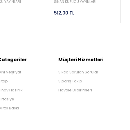
Sinan Kuzucu
2027 Lgs Sinan Kuzucu
U YAYINLARI
SİNAN KUZUCU YAYINLARI
L
512,00 TL
Kategoriler
Müşteri Hizmetleri
ini Neşriyat
Sıkça Sorulan Sorular
Kitap
Sipariş Takip
ınav Hazırlık
Havale Bildirimleri
ırtasiye
ijital Baskı