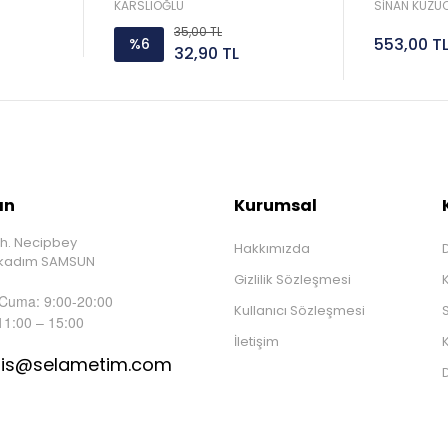
Sorar 
KARSLIOĞLU
SİNAN KUZUC
35,00 TL
553,00 T
%6
32,90 TL
ın
Kurumsal
h. Necipbey
Hakkımızda
D
İlkadım SAMSUN
Gizlilik Sözleşmesi
 Cuma: 9:00-20:00
Kullanıcı Sözleşmesi
S
11:00 – 15:00
İletişim
K
tis@selametim.com
D