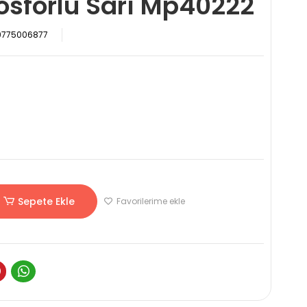
osforlu Sarı Mp40222
9775006877
Sepete Ekle
Favorilerime ekle