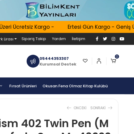
ri Ücretsiz Kargo -
Ertesi Gün Kargo - Geniş Ürü
Sipariş Takip
Yardım
İletişim
k Lirası
0
05444353307
Kurumsal Destek
Fırsat Ürünleri
Okusan Fena Olmaz Kitap Kulübü
ONCEKI
SONRAKI
ism 402 Twin Pen (M