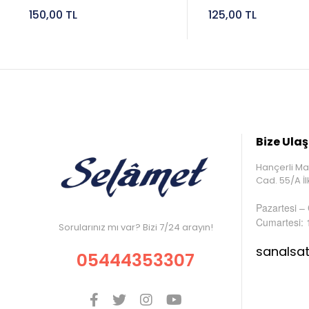
150,00 TL
125,00 TL
Bize Ulaş
Hançerli Ma
Cad. 55/A 
Pazartesi –
Cumartesi: 
Sorularınız mı var? Bizi 7/24 arayın!
sanalsa
05444353307