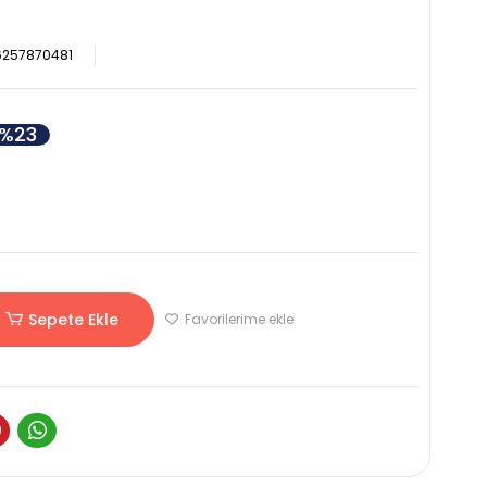
6257870481
%23
Sepete Ekle
Favorilerime ekle