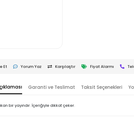
e Et
Yorum Yaz
Karşılaştır
Fiyat Alarmı
Tel
çıklaması
Garanti ve Teslimat
Taksit Seçenekleri
Yo
an bir yayındır. İçeriğiyle dikkat çeker.