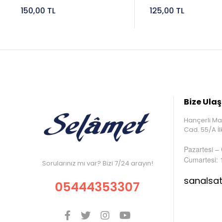
150,00 TL
125,00 TL
Bize Ulaş
Hançerli Ma
Cad. 55/A 
Pazartesi –
Cumartesi: 
Sorularınız mı var? Bizi 7/24 arayın!
sanalsa
05444353307