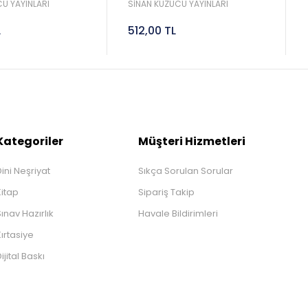
Sinan Kuzucu
2027 Lgs Sinan Kuzucu
U YAYINLARI
SİNAN KUZUCU YAYINLARI
L
512,00 TL
Kategoriler
Müşteri Hizmetleri
ini Neşriyat
Sıkça Sorulan Sorular
Kitap
Sipariş Takip
ınav Hazırlık
Havale Bildirimleri
ırtasiye
ijital Baskı