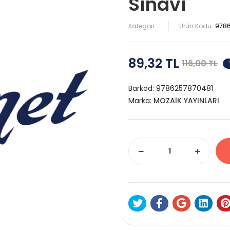
Sınavı
Kategori:
Ürün Kodu:
978
89,32 TL
116,00 TL
Barkod:
9786257870481
Marka:
MOZAİK YAYINLARI