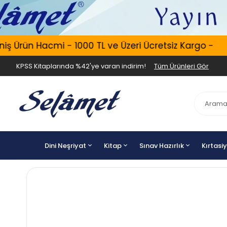
Ürün Hacmi - 1000 TL ve Üzeri Ücretsiz Kargo -
KPSS Kitaplarında %42'ye varan indirim!
Tüm Ürünleri Gör
Dini Neşriyat
Kitap
Sınav Hazırlık
Kırtasi