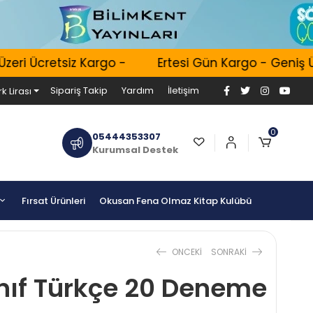
i Ücretsiz Kargo -
Ertesi Gün Kargo - Geniş Ürün
Sipariş Takip
Yardım
İletişim
k Lirası
0
05444353307
Kurumsal Destek
Fırsat Ürünleri
Okusan Fena Olmaz Kitap Kulübü
ONCEKI
SONRAKI
ınıf Türkçe 20 Deneme