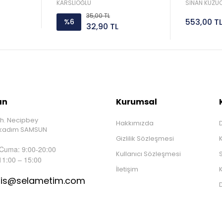
Sorar 
KARSLIOĞLU
SİNAN KUZUC
35,00 TL
553,00 T
%6
32,90 TL
ın
Kurumsal
h. Necipbey
Hakkımızda
D
İlkadım SAMSUN
Gizlilik Sözleşmesi
 Cuma: 9:00-20:00
Kullanıcı Sözleşmesi
S
11:00 – 15:00
İletişim
K
tis@selametim.com
D