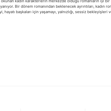
de okunan kadın karakterlerin merkezde olduğu romanların iyi bir 
ıyor. Bir dönem romanından beklenecek ayrıntıları, kadın roman
 hayatı başkaları için yaşamayı, yalnızlığı, sessiz bekleyişleri ve