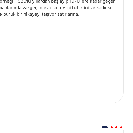
örneği. 1930'lu yıllardan başlayıp 1970'lere kadar geçen
larında vazgeçilmez olan ev içi hallerini ve kadınsı
 buruk bir hikayeyi taşıyor satırlarına.