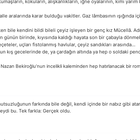
kumaşların, kokuların, alışkanlıkların, iğne oyalarının, kimi yar
lle aralarında karar bulduğu vakitler. Gaz lâmbasının ışığında içi
n bile kendini bildi bileli çeyiz işleyen bir genç kız Mücellâ. 
 günün birinde, kıyısında kaldığı hayata son bir çabayla dönmek
çeteler, uçları fistolanmış havlular, çeyiz sandıkları arasında…
zun kış gecelerinde de, ya çardağın altında ya hep o soldaki penc
Nazan Bekiroğlu’nun incelikli kaleminden hep hatırlanacak bir ro
tsuzluğunun farkında bile değil, kendi içinde bir nabız gibi atar
eydi bu. Tek farkla: Gerçek oldu.