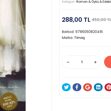
Kategori:
Roman & Öykü & Edebi
288,00 TL
450,00 T
Barkod:
9786050820416
Marka:
Timaş