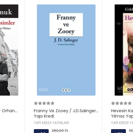
r Orhan
Franny Ve Zooey / J.D.Salınger
Hevesin K
Yapı Kredi
Yılmaz Yap
YAPI KREDİ YAYINLARI
YAPI KREDİ Y
280,00 TL
11