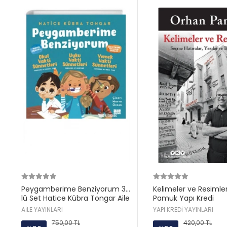
Peygamberime Benziyorum 3
Kelimeler ve Resimle
lü Set Hatice Kübra Tongar Aile
Pamuk Yapı Kredi
Yayın
AİLE YAYINLARI
YAPI KREDİ YAYINLARI
750,00 TL
420,00 TL