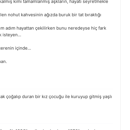
ım kalmış kimi tamamlanmış aşkların, hayatı seyretmekle
len nohut kahvesinin ağızda buruk bir tat bıraktığı
Adım adım hayattan çekilirken bunu neredeyse hiç fark
 isteyen...
erenin içinde...
man.
ak çoğalıp duran bir kız çocuğu ile kuruyup gitmiş yaşlı