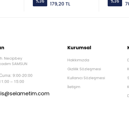
%36
%36
179,20 TL
7
ın
Kurumsal
h. Necipbey
Hakkımızda
D
İlkadım SAMSUN
Gizlilik Sözleşmesi
 Cuma: 9:00-20:00
Kullanıcı Sözleşmesi
S
11:00 – 15:00
İletişim
K
tis@selametim.com
D