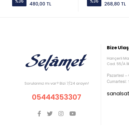
%36
%36
480,00 TL
268,80 TL
Bize Ulaş
Hançerli Ma
Cad. 55/A 
Pazartesi –
Cumartesi: 
Sorularınız mı var? Bizi 7/24 arayın!
sanalsa
05444353307