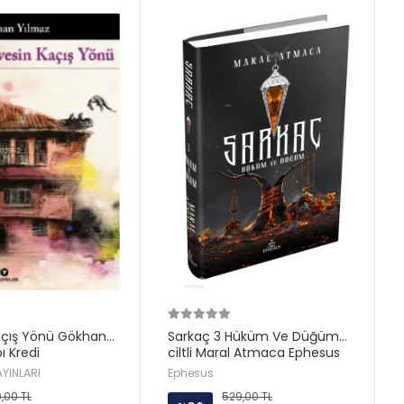
açış Yönü Gökhan
Sarkaç 3 Hüküm Ve Düğüm
ı Kredi
ciltli Maral Atmaca Ephesus
AYINLARI
Ephesus
0,00 TL
529,00 TL