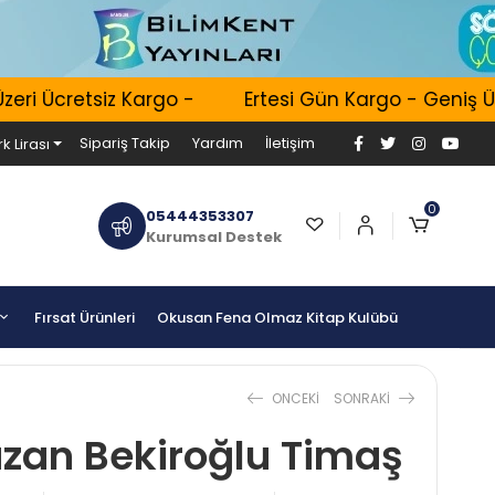
Ücretsiz Kargo -
Ertesi Gün Kargo - Geniş Ürün 
Sipariş Takip
Yardım
İletişim
k Lirası
0
05444353307
Kurumsal Destek
Fırsat Ürünleri
Okusan Fena Olmaz Kitap Kulübü
ONCEKI
SONRAKI
zan Bekiroğlu Timaş