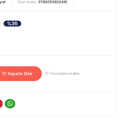
yat
Ürün Kodu:
9786050820416
%36
L
Sepete Ekle
Favorilerime ekle