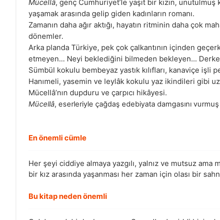
Mücellâ
, genç Cumhuriyet’le yaşıt bir kızın, unutulmuş 
yaşamak arasında gelip giden kadınların romanı.
Zamanın daha ağır aktığı, hayatın ritminin daha çok maha
dönemler.
Arka planda Türkiye, pek çok çalkantının içinden geçerke
etmeyen... Neyi beklediğini bilmeden bekleyen... Derken
Sümbül kokulu bembeyaz yastık kılıfları, kanaviçe işli pe
Hanımeli, yasemin ve leylâk kokulu yaz ikindileri gibi u
Mücellâ’nın dupduru ve çarpıcı hikâyesi.
Mücellâ
, eserleriyle çağdaş edebiyata damgasını vurmuş 
En önemli cümle
Her şeyi ciddiye almaya yazgılı, yalnız ve mutsuz ama mu
bir kız arasında yaşanması her zaman için olası bir sahn
Bu kitap neden önemli