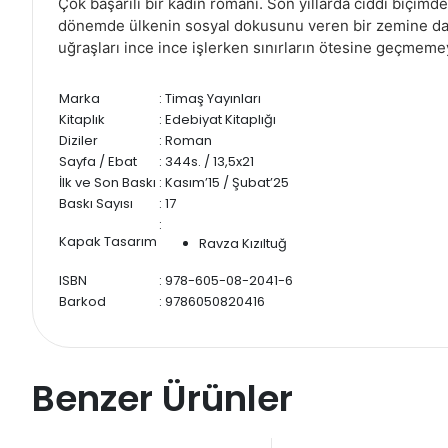
Çok başarılı bir kadın romanı. Son yıllarda ciddi biçim
dönemde ülkenin sosyal dokusunu veren bir zemine dayan
uğraşları ince ince işlerken sınırların ötesine geçmemeyi,
Marka
: Timaş Yayınları
Kitaplık
: Edebiyat Kitaplığı
Diziler
: Roman
Sayfa / Ebat
: 344s. / 13,5x21
İlk ve Son Baskı
: Kasım’15 / Şubat’25
Baskı Sayısı
: 17
:
Kapak Tasarım
Ravza Kızıltuğ
ISBN
: 978-605-08-2041-6
Barkod
: 9786050820416
Benzer Ürünler