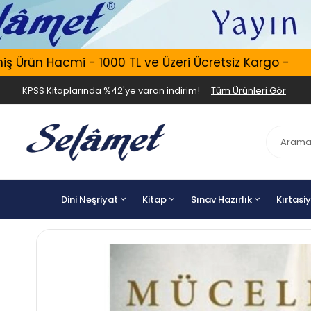
ün Hacmi - 1000 TL ve Üzeri Ücretsiz Kargo -
Er
KPSS Kitaplarında %42'ye varan indirim!
Tüm Ürünleri Gör
Dini Neşriyat
Kitap
Sınav Hazırlık
Kırtasi