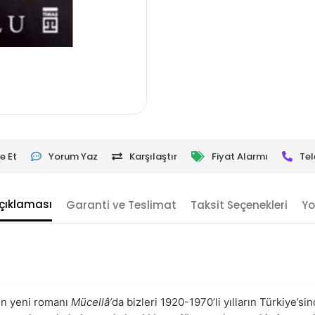
e Et
Yorum Yaz
Karşılaştır
Fiyat Alarmı
Tel
çıklaması
Garanti ve Teslimat
Taksit Seçenekleri
Yo
en yeni romanı
Mücellâ’
da bizleri 1920-1970’li yılların Türkiye’si