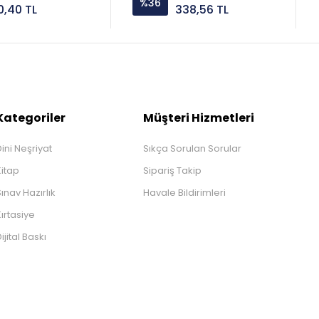
%36
0,40 TL
338,56 TL
Kategoriler
Müşteri Hizmetleri
ini Neşriyat
Sıkça Sorulan Sorular
Kitap
Sipariş Takip
ınav Hazırlık
Havale Bildirimleri
ırtasiye
ijital Baskı